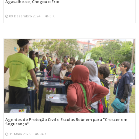
Agasalhe-se, Chegou o Frio
09 Dezembro 2024
0 K
Agentes de Proteção Civil e Escolas Reúnem para "Crescer em
Segurança"
15 Maio 2026
74 K