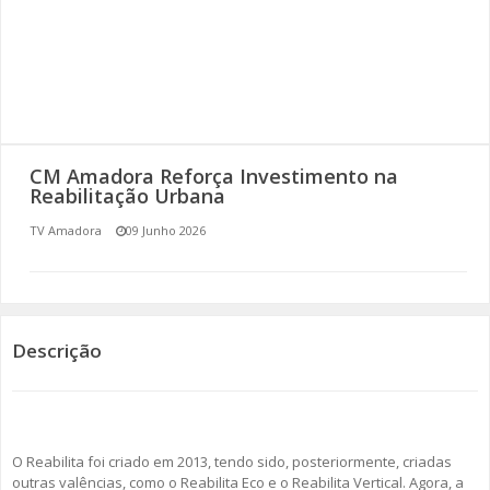
SOMOS TODOS EUROPEUS
ENCONTROS IMAGINÁRIOS
AMADORA LIGA À RESILIÊNCIA
CM Amadora Reforça Investimento na
VEMOS OUVIMOS E LEMOS
Reabilitação Urbana
TV Amadora
09 Junho 2026
(RE) PENSAMENTOS
ECOMOVE-TE
HISTÓRIAS DE ABRIL
Descrição
O Reabilita foi criado em 2013, tendo sido, posteriormente, criadas
outras valências, como o Reabilita Eco e o Reabilita Vertical. Agora, a