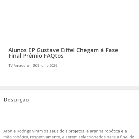
SOMOS TODOS EUROPEUS
ENCONTROS IMAGINÁRIOS
AMADORA LIGA À RESILIÊNCIA
Alunos EP Gustave Eiffel Chegam à Fase
VEMOS OUVIMOS E LEMOS
Final Prémio FAQtos
TV Amadora
08 Julho 2026
(RE) PENSAMENTOS
ECOMOVE-TE
HISTÓRIAS DE ABRIL
Descrição
Aron e Rodrigo viram os seus dois projetos, a aranha robótica e a
mão robótica, respetivamente, a serem seleccionados para a final do