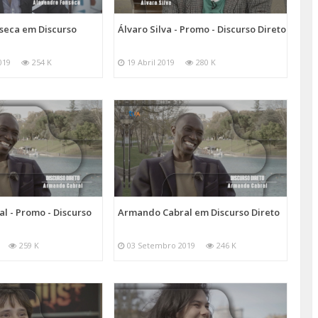
seca em Discurso
Álvaro Silva - Promo - Discurso Direto
019
254 K
19 Abril 2019
280 K
l - Promo - Discurso
Armando Cabral em Discurso Direto
259 K
03 Setembro 2019
246 K