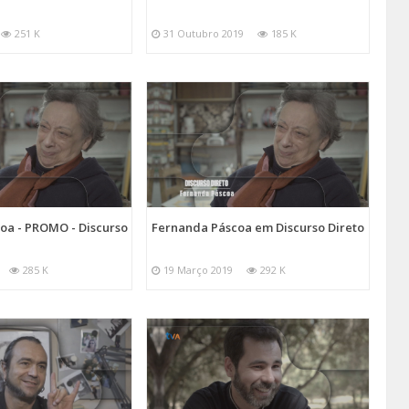
251 K
31 Outubro 2019
185 K
oa - PROMO - Discurso
Fernanda Páscoa em Discurso Direto
285 K
19 Março 2019
292 K