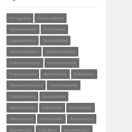
Portuguesa
Discursodireto
Nacionalmente
Profissional
Segunda-Feira
Quorumballet
Fernandoribeiro
Amadora40anos
Guilhermeduarte
Inevitavelmente
Proporcionada
Apresentado
Entrevistou
Alexandrefonseca
Concretamente
Polidesportivo
Basquetebol
Internacionais
Entrevistas
Entrevistada
Internacional
Entrevistado
Representou
Guineenses
Trabalhou
Reconhecidos