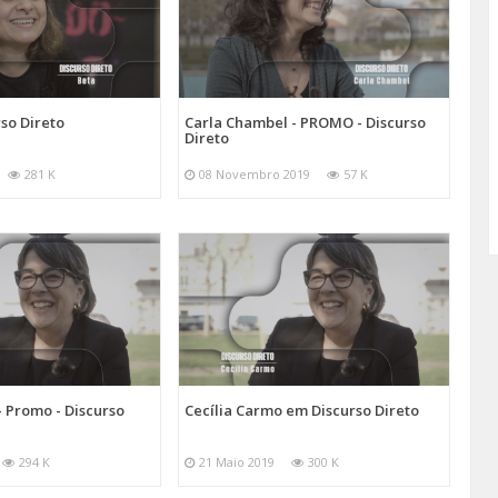
so Direto
Carla Chambel - PROMO - Discurso
Direto
281 K
08 Novembro 2019
57 K
- Promo - Discurso
Cecília Carmo em Discurso Direto
294 K
21 Maio 2019
300 K