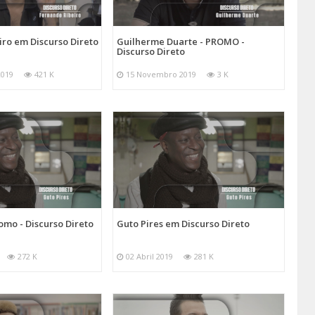
ro em Discurso Direto
Guilherme Duarte - PROMO -
Discurso Direto
2019
421 K
15 Novembro 2019
3 K
romo - Discurso Direto
Guto Pires em Discurso Direto
272 K
02 Abril 2019
281 K