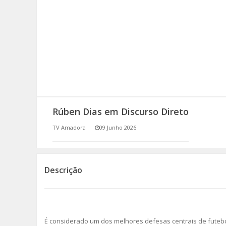
SOMOS TODOS EUROPEUS
ENCONTROS IMAGINÁRIOS
AMADORA LIGA À RESILIÊNCIA
VEMOS OUVIMOS E LEMOS
Rúben Dias em Discurso Direto
(RE) PENSAMENTOS
TV Amadora
09 Junho 2026
ECOMOVE-TE
HISTÓRIAS DE ABRIL
Descrição
É considerado um dos melhores defesas centrais de futebo