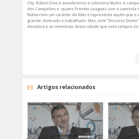
City. Rúben Dias é amadorense e coleciona títulos: é campe
dos Campeões e quatro Premier Leagues com a camisola do
Rúben tem um carácter de líder e representa aquilo que o 
grande, motivado e trabalhado. Mas, este “Discurso Direto
Amadora e as memórias desta cidade que está sempre cons
Rúben Dias é o protagonista do segundo episódio da segu
A rubrica "Discurso Direto" surgiu em 2019, no âmbito do
conjunto de convidados que trazem a Amadora no coração
Fique Atento!
Artigos relacionados
#rubendias #tvamadora #discursodireto #amadora
Categorias
Programas
Discurso Direto