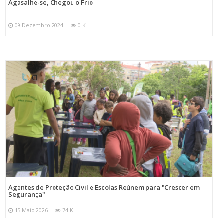
Agasalhe-se, Chegou o Frio
09 Dezembro 2024
0 K
Agentes de Proteção Civil e Escolas Reúnem para "Crescer em
Segurança"
15 Maio 2026
74 K