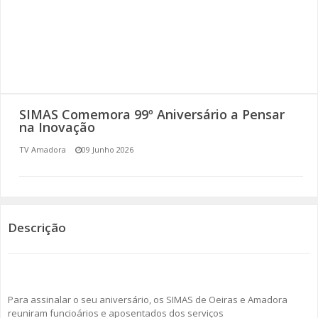
SOMOS TODOS EUROPEUS
ENCONTROS IMAGINÁRIOS
AMADORA LIGA À RESILIÊNCIA
SIMAS Comemora 99º Aniversário a Pensar
VEMOS OUVIMOS E LEMOS
na Inovação
TV Amadora
09 Junho 2026
(RE) PENSAMENTOS
ECOMOVE-TE
HISTÓRIAS DE ABRIL
Descrição
Para assinalar o seu aniversário, os SIMAS de Oeiras e Amadora
reuniram funcioários e aposentados dos serviços