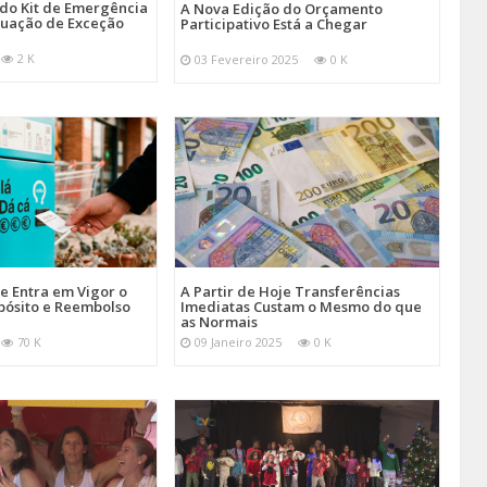
 do Kit de Emergência
A Nova Edição do Orçamento
tuação de Exceção
Participativo Está a Chegar
2 K
03 Fevereiro 2025
0 K
je Entra em Vigor o
A Partir de Hoje Transferências
pósito e Reembolso
Imediatas Custam o Mesmo do que
as Normais
70 K
09 Janeiro 2025
0 K