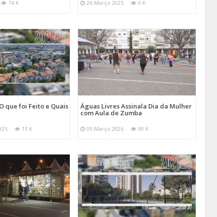
74 K
26 Março 2025
0 K
O que foi Feito e Quais
Águas Livres Assinala Dia da Mulher
com Aula de Zumba
025
13 K
09 Março 2026
90 K