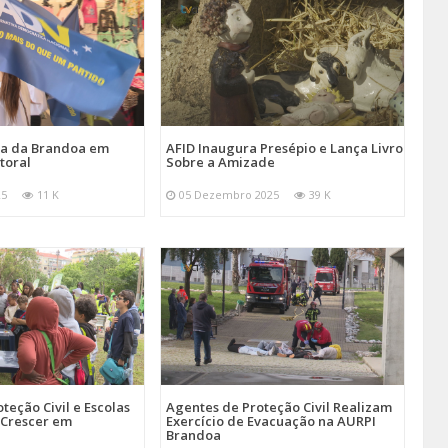
ira da Brandoa em
AFID Inaugura Presépio e Lança Livro
toral
Sobre a Amizade
25
11 K
05 Dezembro 2025
39 K
teção Civil e Escolas
Agentes de Proteção Civil Realizam
Crescer em
Exercício de Evacuação na AURPI
Brandoa