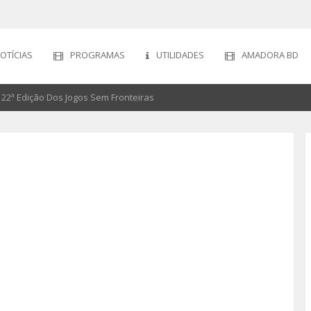
OTÍCIAS
PROGRAMAS
UTILIDADES
AMADORA BD
22ª Edição Dos Jogos Sem Fronteiras