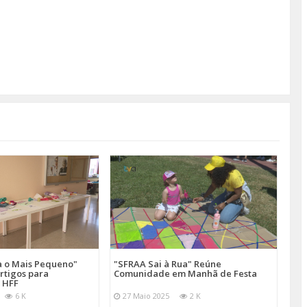
a o Mais Pequeno"
"SFRAA Sai à Rua" Reúne
rtigos para
Comunidade em Manhã de Festa
 HFF
6 K
27 Maio 2025
2 K