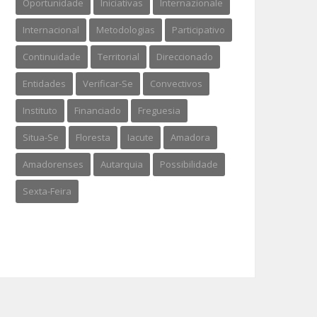
Oportunidade
Iniciativas
Internazionale
Internacional
Metodologias
Participativo
Continuidade
Territorial
Direccionado
Entidades
Verificar-Se
Convectivos
Instituto
Financiado
Freguesia
Situa-Se
Floresta
Iacute
Amadora
Amadorenses
Autarquia
Possibilidade
Sexta-Feira