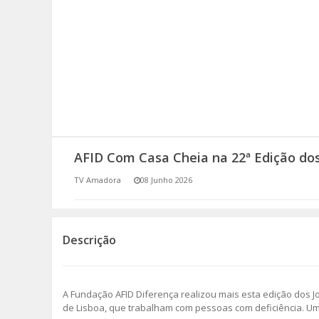
SOMOS TODOS EUROPEUS
ENCONTROS IMAGINÁRIOS
AMADORA LIGA À RESILIÊNCIA
VEMOS OUVIMOS E LEMOS
AFID Com Casa Cheia na 22ª Edição dos
(RE) PENSAMENTOS
TV Amadora
08 Junho 2026
ECOMOVE-TE
HISTÓRIAS DE ABRIL
Descrição
A Fundação AFID Diferença realizou mais esta edição dos Jo
de Lisboa, que trabalham com pessoas com deficiência. Uma