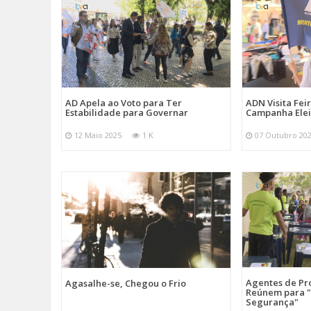
AD Apela ao Voto para Ter
ADN Visita Fe
Estabilidade para Governar
Campanha Elei
12 Maio 2025
1 K
07 Outubro 20
Agentes de Pro
Agasalhe-se, Chegou o Frio
Reúnem para "
Segurança"