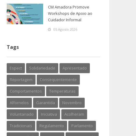
CM Amadora Promove
Workshops de Apoio ao
Cuidador Informal
05 Agosto 2026
Tags
Espect
Solidariedade
Apresentado
Reportagem
Consequentemente
Comportamentos
Temperaturas
Alfornelos
Garantida
Novembro
Voluntariado
Iniciativa
Acolheram
Tradicionais
Regulamento
Parlamento