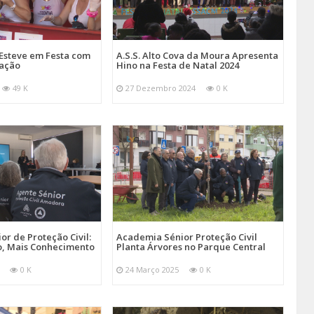
Esteve em Festa com
A.S.S. Alto Cova da Moura Apresenta
mação
Hino na Festa de Natal 2024
49 K
27 Dezembro 2024
0 K
r de Proteção Civil:
Academia Sénior Proteção Civil
, Mais Conhecimento
Planta Árvores no Parque Central
0 K
24 Março 2025
0 K