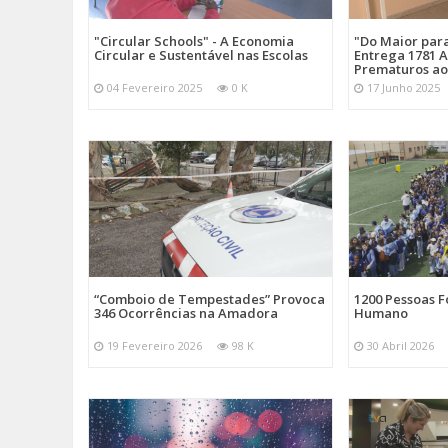
"Circular Schools" - A Economia
"Do Maior par
Circular e Sustentável nas Escolas
Entrega 1781 A
Prematuros ao
04 Fevereiro 2025
0 K
17 Junho 2025
“Comboio de Tempestades” Provoca
1200 Pessoas 
346 Ocorrências na Amadora
Humano
19 Fevereiro 2026
98 K
30 Abril 2026