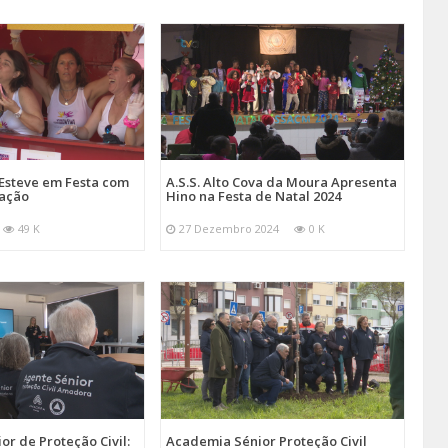
Esteve em Festa com
A.S.S. Alto Cova da Moura Apresenta
mação
Hino na Festa de Natal 2024
49 K
27 Dezembro 2024
0 K
r de Proteção Civil:
Academia Sénior Proteção Civil