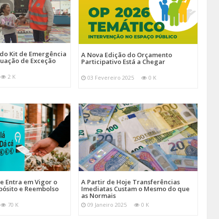
 do Kit de Emergência
A Nova Edição do Orçamento
tuação de Exceção
Participativo Está a Chegar
2 K
03 Fevereiro 2025
0 K
je Entra em Vigor o
A Partir de Hoje Transferências
pósito e Reembolso
Imediatas Custam o Mesmo do que
as Normais
70 K
09 Janeiro 2025
0 K