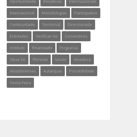
Oportunidade
Iniciativas
Internazionale
Internacional
Metodologias
Participativo
Continuidade
Territorial
Direccionado
Entidades
Verificar-Se
Convectivos
Instituto
Financiado
Freguesia
Situa-Se
Floresta
Iacute
Amadora
Amadorenses
Autarquia
Possibilidade
Sexta-Feira