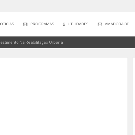
OTÍCIAS
PROGRAMAS
UTILIDADES
AMADORA BD
estimento Na Reabilitação Urbana