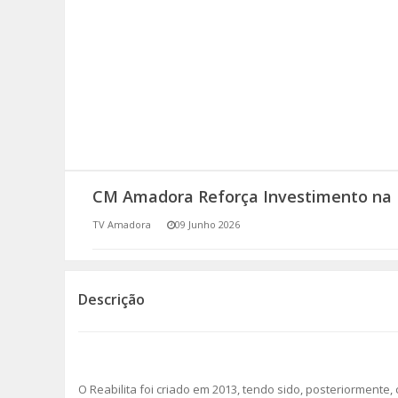
SOMOS TODOS EUROPEUS
ENCONTROS IMAGINÁRIOS
AMADORA LIGA À RESILIÊNCIA
VEMOS OUVIMOS E LEMOS
CM Amadora Reforça Investimento na 
(RE) PENSAMENTOS
TV Amadora
09 Junho 2026
ECOMOVE-TE
HISTÓRIAS DE ABRIL
Descrição
O Reabilita foi criado em 2013, tendo sido, posteriormente, c