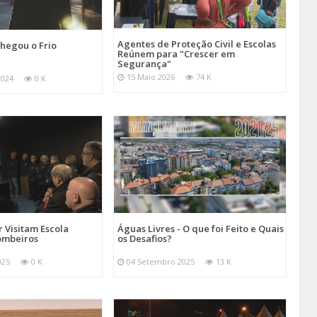
Agentes de Proteção Civil e Escolas
hegou o Frio
Reúnem para "Crescer em
Segurança"
15 Maio 2026
74 K
2024
0 K
 Visitam Escola
Águas Livres - O que foi Feito e Quais
ombeiros
os Desafios?
025
0 K
04 Setembro 2025
13 K