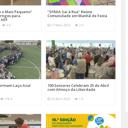
a o Mais Pequeno"
"SFRAA Sai à Rua" Reúne
rtigos para
Comunidade em Manhã de Festa
 HFF
6 K
27 Maio 2025
2 K
Formam Laço Azul
700 Seniores Celebram 25 de Abril
com Almoço da Liberdade
118 K
24 Abril 2025
1 K