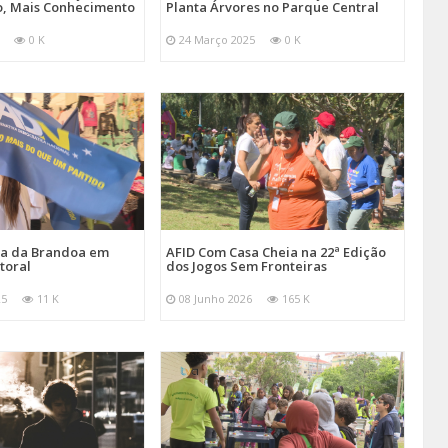
, Mais Conhecimento
Planta Árvores no Parque Central
0 K
24 Março 2025
0 K
ira da Brandoa em
AFID Com Casa Cheia na 22ª Edição
toral
dos Jogos Sem Fronteiras
25
11 K
08 Junho 2026
165 K