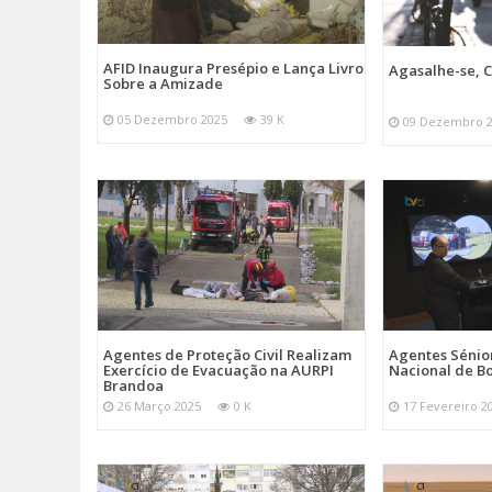
AFID Inaugura Presépio e Lança Livro
Agasalhe-se, C
Sobre a Amizade
05 Dezembro 2025
39 K
09 Dezembro 
Agentes de Proteção Civil Realizam
Agentes Sénior
Exercício de Evacuação na AURPI
Nacional de B
Brandoa
26 Março 2025
0 K
17 Fevereiro 2