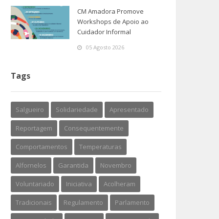
CM Amadora Promove
Workshops de Apoio ao
Cuidador Informal
05 Agosto 2026
Tags
Salgueiro
Solidariedade
Apresentado
Reportagem
Consequentemente
Comportamentos
Temperaturas
Alfornelos
Garantida
Novembro
Voluntariado
Iniciativa
Acolheram
Tradicionais
Regulamento
Parlamento