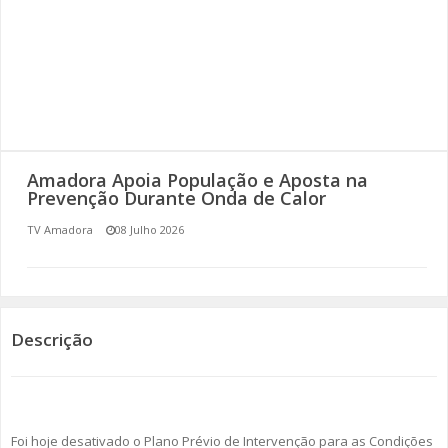
SOMOS TODOS EUROPEUS
ENCONTROS IMAGINÁRIOS
AMADORA LIGA À RESILIÊNCIA
VEMOS OUVIMOS E LEMOS
Amadora Apoia População e Aposta na
Prevenção Durante Onda de Calor
(RE) PENSAMENTOS
TV Amadora
08 Julho 2026
ECOMOVE-TE
HISTÓRIAS DE ABRIL
Descrição
Foi hoje desativado o Plano Prévio de Intervenção para as Condições