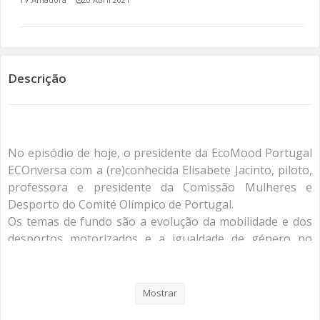
SOMOS TODOS EUROPEUS
ENCONTROS IMAGINÁRIOS
Descrição
AMADORA LIGA À RESILIÊNCIA
VEMOS OUVIMOS E LEMOS
No episódio de hoje, o presidente da EcoMood Portugal
(RE) PENSAMENTOS
ECOnversa com a (re)conhecida Elisabete Jacinto, piloto,
professora e presidente da Comissão Mulheres e
ECOMOVE-TE
Desporto do Comité Olímpico de Portugal.
Os temas de fundo são a evolução da mobilidade e dos
HISTÓRIAS DE ABRIL
desportos motorizados e a igualdade de género no
desporto.
#mobilidadeelétrica?
#sustainablemotorsports?
Mostrar
#sustentabilidade?