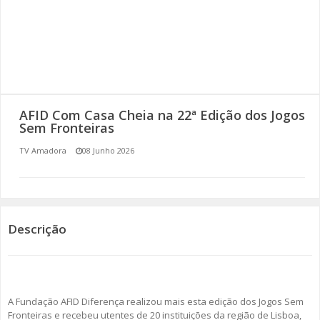
SOMOS TODOS EUROPEUS
ENCONTROS IMAGINÁRIOS
AMADORA LIGA À RESILIÊNCIA
AFID Com Casa Cheia na 22ª Edição dos Jogos
VEMOS OUVIMOS E LEMOS
Sem Fronteiras
TV Amadora
08 Junho 2026
(RE) PENSAMENTOS
ECOMOVE-TE
HISTÓRIAS DE ABRIL
Descrição
A Fundação AFID Diferença realizou mais esta edição dos Jogos Sem
Fronteiras e recebeu utentes de 20 instituições da região de Lisboa,