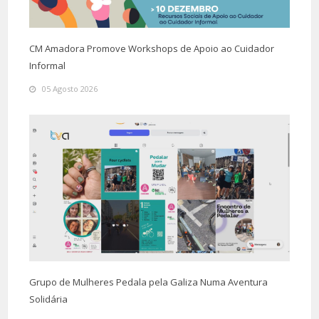
Alfornelos
R. Capitães de Abril, 4, R/C (2650-349)
Telefone
21 476 72 15
CM Amadora Promove Workshops de Apoio ao Cuidador
Informal
Brandoa
05 Agosto 2026
Estrada da Brandoa (2650-363)
Telefone
21 476 07 91
Damaia
R. Bernardino Machado, 4 (2720-066)
Telefone
21 497 14 29
Mina (Comando)
Av. Movimento das Forças Armadas, 14 (2700-596)
Telefone
21 492 95 90 / 21 492 96 30
Fax
21 492 96 38
E-mail
divamadora.lisboa@psp.pt
Grupo de Mulheres Pedala pela Galiza Numa Aventura
Solidária
Reboleira