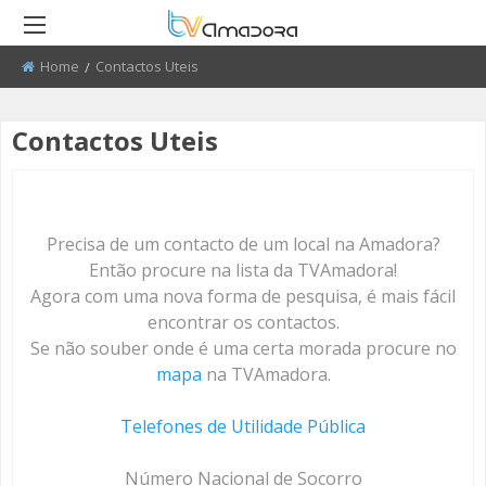
Home
Current:
Contactos Uteis
RETROCEDER
RETROCEDER
RETROCEDER
RETROCEDER
RETROCEDER
RETROCEDER
Contactos Uteis
ATUALIDADE
ROTEIRO DO PATRIMÓNIO
FARMÁCIAS
FIBDA 2008 - 2010
50 ANOS DO GRUPO CORAL
QUEM SOMOS
ALENTEJANO SFRAA
CULTURA
DISCURSO DIRETO
TRANSPORTES
FIBDA 2011 - 2012
ENVIAR PUBLICIDADE
CLUBE FUTEBOL ESTRELA DA
AMADORA
EDUCAÇÃO
EL CHAVAL
CONTATOS ÚTEIS
FIBDA 2013
PROCURA-SE
Precisa de um contacto de um local na Amadora?
O SONHO DA LIBERDADE
Então procure na lista da TVAmadora!
DESPORTO
UMA VISITA À MESTRE
FIBDA 2014
SUGERIR REPORTAGEM
Agora com uma nova forma de pesquisa, é mais fácil
CENTENARIO DA REPUBLICA
encontrar os contactos.
REPORTAGEM
CONVERSAS NA NOSSA TERRA
FIBDA 2015
ENVIAR VIDEO
Se não souber onde é uma certa morada procure no
RECREIOS DA AMADORA
mapa
na TVAmadora.
DIRETOS
JARDINS
AMADORA BD 2015
Telefones de Utilidade Pública
AMADORA COM + SAÚDE
AMADORA BD 2016
Número Nacional de Socorro
+ COZINHA
AMADORA BD 2017