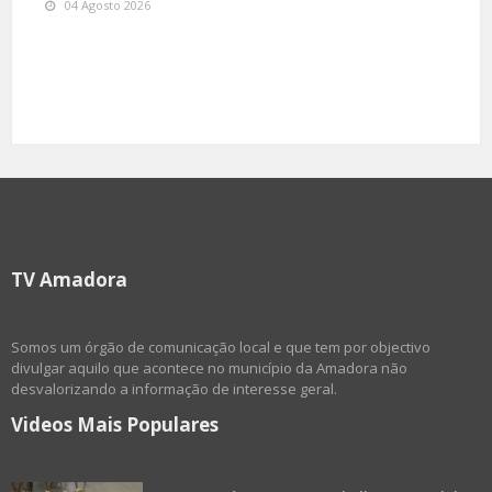
Praça Félix Correia (2720-228)
04 Agosto 2026
Telefone
21 499 23 30 / 31 / 33
S. Brás
Pct. Carlos Pinhão, 1 (2700-930)
Telefone
21 494 62 10 / 21 493 68 16
Venda Nova
Pct. Teresa Gomes, 2 B (2700-808)
Telefone
21 426 66 90
TV Amadora
Posto Policial Hospital Amadora-Sintra
Telefone
21 434 83 92
Somos um órgão de comunicação local e que tem por objectivo
divulgar aquilo que acontece no município da Amadora não
desvalorizando a informação de interesse geral.
Saúde
Videos Mais Populares
Centro de Saúde da Amadora - Edifício A