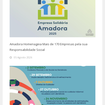
SOS – Grávida
Telefone
808 201 139
SOS – Voz Amiga
Telefone
800 202 669
Amadora Homenageia Mais de 170 Empresas pela sua
Polícia de Segurança Pública
Responsabilidade Social
Trânsito
05 Agosto 2026
Telefone
21 434 02 24 / 5
Parque 77
Telefone
21 980 91 91
Alfragide
Estrada de Alfragide, 53 (2610-006)
Telefone
21 470 42 30 / 6 / 7 / 8