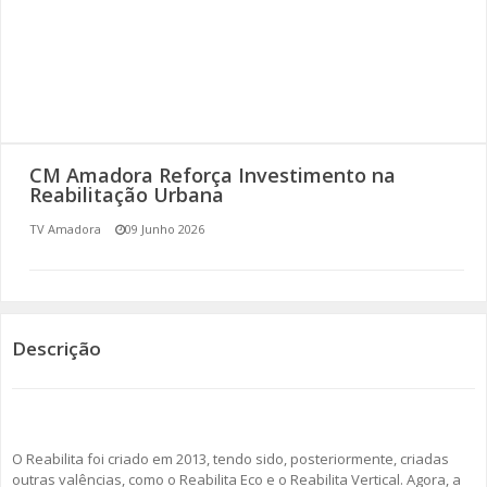
SOMOS TODOS EUROPEUS
ENCONTROS IMAGINÁRIOS
AMADORA LIGA À RESILIÊNCIA
CM Amadora Reforça Investimento na
VEMOS OUVIMOS E LEMOS
Reabilitação Urbana
TV Amadora
09 Junho 2026
(RE) PENSAMENTOS
ECOMOVE-TE
HISTÓRIAS DE ABRIL
Descrição
O Reabilita foi criado em 2013, tendo sido, posteriormente, criadas
outras valências, como o Reabilita Eco e o Reabilita Vertical. Agora, a