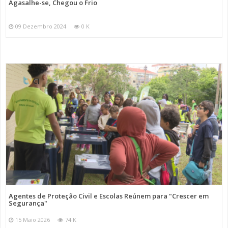
Agasalhe-se, Chegou o Frio
09 Dezembro 2024
0 K
Agentes de Proteção Civil e Escolas Reúnem para "Crescer em
Segurança"
15 Maio 2026
74 K