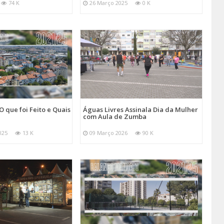
74 K
26 Março 2025
0 K
O que foi Feito e Quais
Águas Livres Assinala Dia da Mulher
com Aula de Zumba
025
13 K
09 Março 2026
90 K