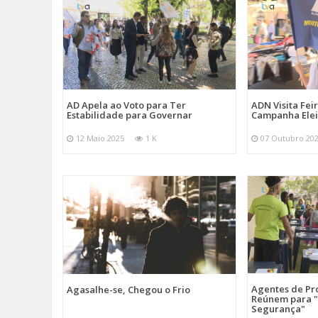
AD Apela ao Voto para Ter
ADN Visita Fe
Estabilidade para Governar
Campanha Elei
12 Maio 2025
1 K
07 Outubro 20
Agentes de Pro
Agasalhe-se, Chegou o Frio
Reúnem para "
Segurança"