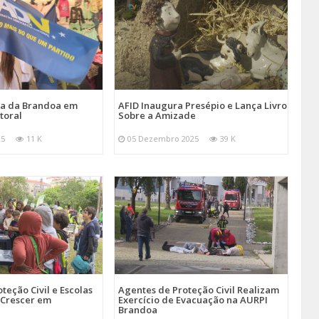
ira da Brandoa em
AFID Inaugura Presépio e Lança Livro
toral
Sobre a Amizade
25
11 K
05 Dezembro 2025
39 K
teção Civil e Escolas
Agentes de Proteção Civil Realizam
Crescer em
Exercício de Evacuação na AURPI
Brandoa