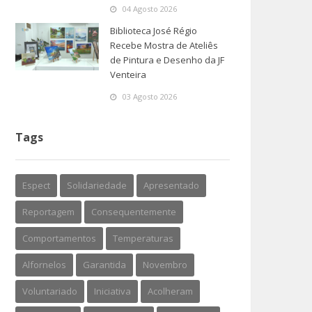
04 Agosto 2026
Biblioteca José Régio
Recebe Mostra de Ateliês
de Pintura e Desenho da JF
Venteira
03 Agosto 2026
Tags
Espect
Solidariedade
Apresentado
Reportagem
Consequentemente
Comportamentos
Temperaturas
Alfornelos
Garantida
Novembro
Voluntariado
Iniciativa
Acolheram