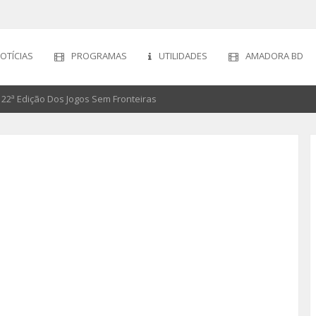
OTÍCIAS
PROGRAMAS
UTILIDADES
AMADORA BD
22ª Edição Dos Jogos Sem Fronteiras