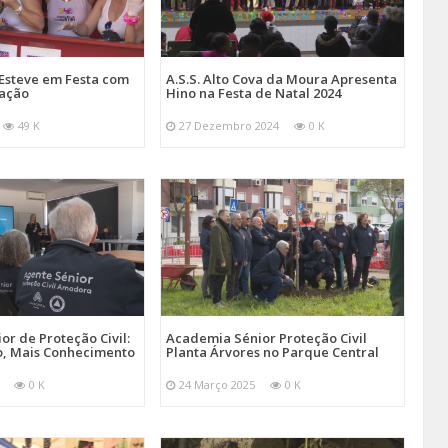
Esteve em Festa com
A.S.S. Alto Cova da Moura Apresenta
mação
Hino na Festa de Natal 2024
49 K
27 Dezembro 2024
0 K
r de Proteção Civil:
Academia Sénior Proteção Civil
, Mais Conhecimento
Planta Árvores no Parque Central
0 K
24 Março 2025
0 K