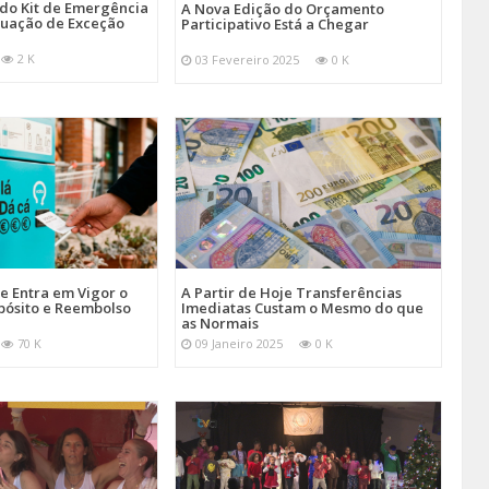
 do Kit de Emergência
A Nova Edição do Orçamento
tuação de Exceção
Participativo Está a Chegar
2 K
03 Fevereiro 2025
0 K
je Entra em Vigor o
A Partir de Hoje Transferências
pósito e Reembolso
Imediatas Custam o Mesmo do que
as Normais
70 K
09 Janeiro 2025
0 K