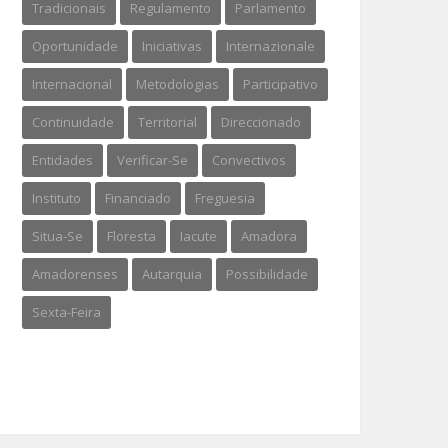
Tradicionais
Regulamento
Parlamento
Oportunidade
Iniciativas
Internazionale
Internacional
Metodologias
Participativo
Continuidade
Territorial
Direccionado
Entidades
Verificar-Se
Convectivos
Instituto
Financiado
Freguesia
Situa-Se
Floresta
Iacute
Amadora
Amadorenses
Autarquia
Possibilidade
Sexta-Feira