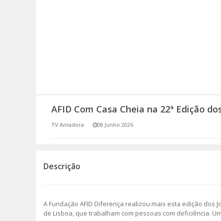
SOMOS TODOS EUROPEUS
ENCONTROS IMAGINÁRIOS
AMADORA LIGA À RESILIÊNCIA
VEMOS OUVIMOS E LEMOS
AFID Com Casa Cheia na 22ª Edição dos
(RE) PENSAMENTOS
TV Amadora
08 Junho 2026
ECOMOVE-TE
HISTÓRIAS DE ABRIL
Descrição
A Fundação AFID Diferença realizou mais esta edição dos Jo
de Lisboa, que trabalham com pessoas com deficiência. Uma