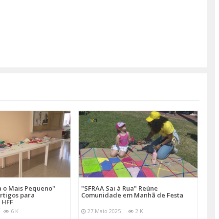
a o Mais Pequeno"
"SFRAA Sai à Rua" Reúne
rtigos para
Comunidade em Manhã de Festa
 HFF
6 K
27 Maio 2025
2 K