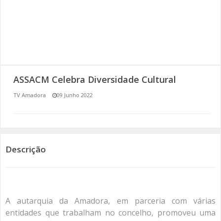
SOMOS TODOS EUROPEUS
ENCONTROS IMAGINÁRIOS
AMADORA LIGA À RESILIÊNCIA
ASSACM Celebra Diversidade Cultural
VEMOS OUVIMOS E LEMOS
TV Amadora
09 Junho 2022
(RE) PENSAMENTOS
ECOMOVE-TE
Descrição
HISTÓRIAS DE ABRIL
A autarquia da Amadora, em parceria com várias
entidades que trabalham no concelho, promoveu uma