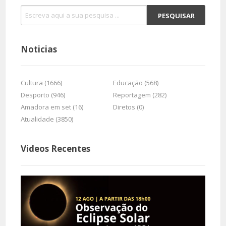
Noticias
Cultura (1666)
Educação (568)
Desporto (946)
Reportagem (282)
Amadora em set (16)
Diretos (0)
Atualidade (3850)
Videos Recentes