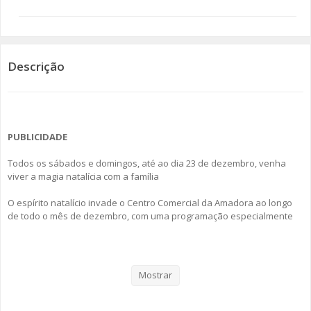
SOMOS TODOS EUROPEUS
ENCONTROS IMAGINÁRIOS
Descrição
AMADORA LIGA À RESILIÊNCIA
VEMOS OUVIMOS E LEMOS
PUBLICIDADE
(RE) PENSAMENTOS
Todos os sábados e domingos, até ao dia 23 de dezembro, venha
viver a magia natalícia com a família
ECOMOVE-TE
O espírito natalício invade o Centro Comercial da Amadora ao longo
HISTÓRIAS DE ABRIL
de todo o mês de dezembro, com uma programação especialmente
criada para surpreender e encantar visitantes de todas as idades.
Entre pinturas faciais, balões, mascotes divertidas, elfos cheios de
energia e até a deliciosa distribuição de pipocas, cada dia traz um
motivo extra para viver a magia do Natal no centro.
Mostrar
As celebrações prosseguem já no dia 6, com a chegada do Elfos, que
promete espalhar sorrisos e criar memórias inesquecíveis junto das