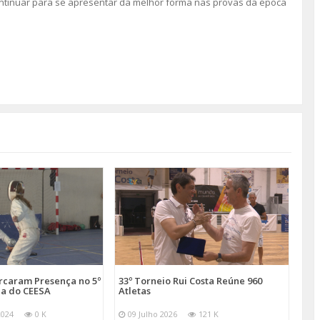
ontinuar para se apresentar da melhor forma nas provas da época
arcaram Presença no 5º
33º Torneio Rui Costa Reúne 960
a do CEESA
Atletas
2024
0 K
09 Julho 2026
121 K