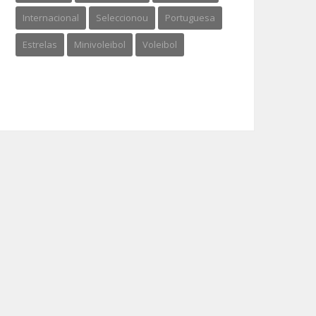
Internacional
Seleccionou
Portuguesa
Estrelas
Minivoleibol
Voleibol