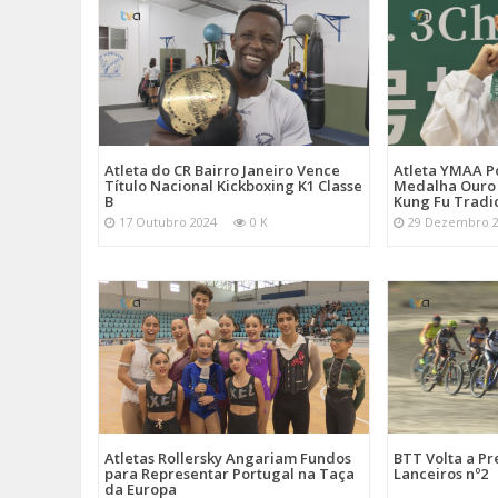
Atleta do CR Bairro Janeiro Vence
Atleta YMAA P
Título Nacional Kickboxing K1 Classe
Medalha Ouro
B
Kung Fu Tradi
17 Outubro 2024
0 K
29 Dezembro 
Atletas Rollersky Angariam Fundos
BTT Volta a P
para Representar Portugal na Taça
Lanceiros nº2
da Europa