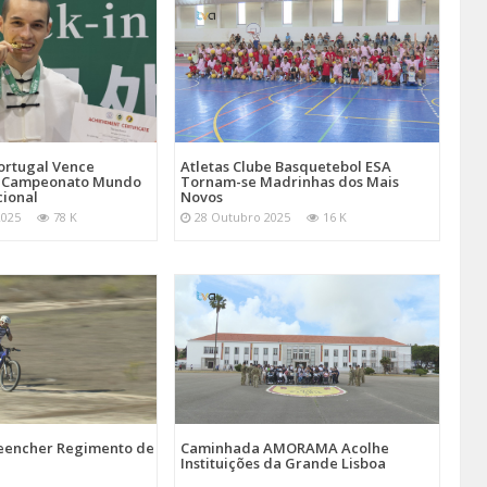
Atletas Clube Basquetebol ESA
ortugal Vence
Tornam-se Madrinhas dos Mais
 Campeonato Mundo
Novos
cional
28 Outubro 2025
16 K
2025
78 K
reencher Regimento de
Caminhada AMORAMA Acolhe
Instituições da Grande Lisboa