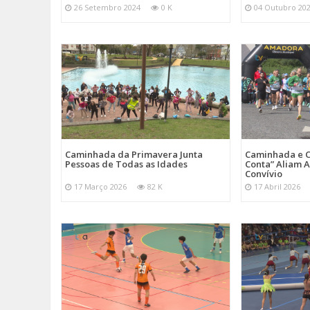
26 Setembro 2024
0 K
04 Outubro 20
Caminhada da Primavera Junta
Caminhada e C
Pessoas de Todas as Idades
Conta” Aliam A
Convívio
17 Março 2026
82 K
17 Abril 2026