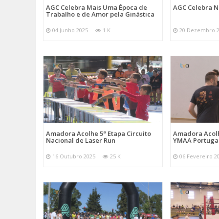
AGC Celebra Mais Uma Época de
AGC Celebra N
Trabalho e de Amor pela Ginástica
04 Junho 2025
1 K
20 Dezembro 
Amadora Acolhe 5ª Etapa Circuito
Amadora Acolh
Nacional de Laser Run
YMAA Portuga
16 Outubro 2025
25 K
06 Fevereiro 2