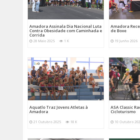
Amadora Assinala Dia Nacional Luta
Amadora Rece
Contra Obesidade com Caminhada e
de Boxe
Corrida
28 Maio 2025
1 K
19 Junho 2026
Aquatlo Traz Jovens Atletas à
ASA Classic Ra
Amadora
Cicloturismo
21 Outubro 2025
18 K
10 Outubro 20