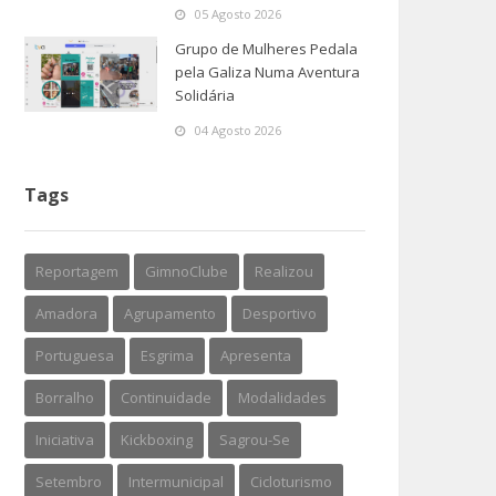
05 Agosto 2026
Grupo de Mulheres Pedala
pela Galiza Numa Aventura
Solidária
04 Agosto 2026
Tags
Reportagem
GimnoClube
Realizou
Amadora
Agrupamento
Desportivo
Portuguesa
Esgrima
Apresenta
Borralho
Continuidade
Modalidades
Iniciativa
Kickboxing
Sagrou-Se
Setembro
Intermunicipal
Cicloturismo