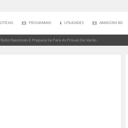
OTÍCIAS
PROGRAMAS
UTILIDADES
AMADORA BD
ítulos Nacionais E Prepara-Se Para As Provas De Verão