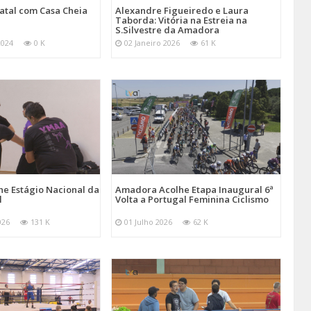
atal com Casa Cheia
Alexandre Figueiredo e Laura
Taborda: Vitória na Estreia na
S.Silvestre da Amadora
2024
0 K
02 Janeiro 2026
61 K
e Estágio Nacional da
Amadora Acolhe Etapa Inaugural 6ª
l
Volta a Portugal Feminina Ciclismo
026
131 K
01 Julho 2026
62 K