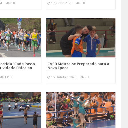
24
0 K
17 Junho 2025
5 K
orrida “Cada Passo
CASB Mostra-se Preparado para a
tividade Física ao
Nova Época
131 K
15 Outubro 2025
9 K