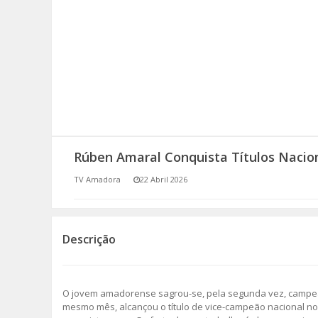
SOMOS TODOS EUROPEUS
ENCONTROS IMAGINÁRIOS
AMADORA LIGA À RESILIÊNCIA
VEMOS OUVIMOS E LEMOS
Rúben Amaral Conquista Títulos Nacion
(RE) PENSAMENTOS
TV Amadora
22 Abril 2026
ECOMOVE-TE
HISTÓRIAS DE ABRIL
Descrição
O jovem amadorense sagrou-se, pela segunda vez, campeão
mesmo mês, alcançou o título de vice-campeão nacional nos