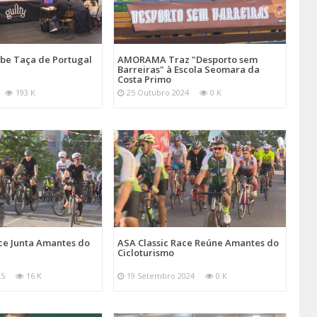
be Taça de Portugal
AMORAMA Traz "Desporto sem
Barreiras" à Escola Seomara da
Costa Primo
193 K
25 Outubro 2024
0 K
ce Junta Amantes do
ASA Classic Race Reúne Amantes do
Cicloturismo
25
16 K
19 Setembro 2024
0 K