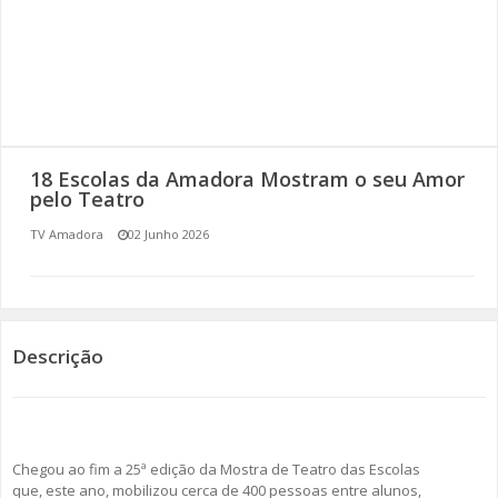
SOMOS TODOS EUROPEUS
ENCONTROS IMAGINÁRIOS
AMADORA LIGA À RESILIÊNCIA
18 Escolas da Amadora Mostram o seu Amor
VEMOS OUVIMOS E LEMOS
pelo Teatro
TV Amadora
02 Junho 2026
(RE) PENSAMENTOS
ECOMOVE-TE
HISTÓRIAS DE ABRIL
Descrição
Chegou ao fim a 25ª edição da Mostra de Teatro das Escolas
que, este ano, mobilizou cerca de 400 pessoas entre alunos,