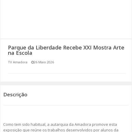
SOMOS TODOS EUROPEUS
ENCONTROS IMAGINÁRIOS
AMADORA LIGA À RESILIÊNCIA
Parque da Liberdade Recebe XXI Mostra Arte
VEMOS OUVIMOS E LEMOS
na Escola
TV Amadora
26 Maio 2026
(RE) PENSAMENTOS
ECOMOVE-TE
HISTÓRIAS DE ABRIL
Descrição
Como tem sido habitual, a autarquia da Amadora promove esta
exposição que reúne os trabalhos desenvolvidos por alunos da