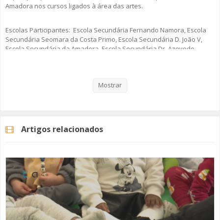
Amadora nos cursos ligados à área das artes.
Escolas Participantes: Escola Secundária Fernando Namora, Escola
Secundária Seomara da Costa Primo, Escola Secundária D. João V,
Escola Secundária da Amadora, Escola Secundária Dr. Azevedo
Neves e da Escola Profissional Gustave Eiffel – Polo Amadora Sede.
Veja aqui a reportagem!
Mostrar
Exposição patente até ao dia 4 de junho - 1, 2 e 3 de junho, visitas
reservadas a escolas. Restantes dias, a entrada é livre.
Artigos relacionados
Categorias
Noticias
Educação