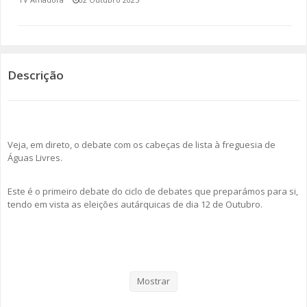
SOMOS TODOS EUROPEUS
ENCONTROS IMAGINÁRIOS
Descrição
AMADORA LIGA À RESILIÊNCIA
VEMOS OUVIMOS E LEMOS
Veja, em direto, o debate com os cabeças de lista à freguesia de
(RE) PENSAMENTOS
Águas Livres.
ECOMOVE-TE
Este é o primeiro debate do ciclo de debates que preparámos para si,
tendo em vista as eleições autárquicas de dia 12 de Outubro.
HISTÓRIAS DE ABRIL
Categorias
Noticias
Atualidade
Mostrar