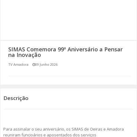
SOMOS TODOS EUROPEUS
ENCONTROS IMAGINÁRIOS
AMADORA LIGA À RESILIÊNCIA
SIMAS Comemora 99º Aniversário a Pensar
VEMOS OUVIMOS E LEMOS
na Inovação
TV Amadora
09 Junho 2026
(RE) PENSAMENTOS
ECOMOVE-TE
HISTÓRIAS DE ABRIL
Descrição
Para assinalar o seu aniversário, os SIMAS de Oeiras e Amadora
reuniram funcioários e aposentados dos serviços