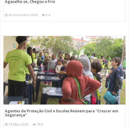
Agasalhe-se, Chegou o Frio
09 Dezembro 2024
0 K
Agentes de Proteção Civil e Escolas Reúnem para "Crescer em
Segurança"
15 Maio 2026
74 K