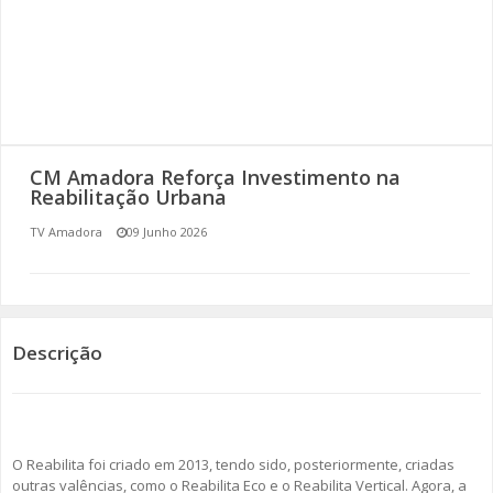
SOMOS TODOS EUROPEUS
ENCONTROS IMAGINÁRIOS
AMADORA LIGA À RESILIÊNCIA
CM Amadora Reforça Investimento na
VEMOS OUVIMOS E LEMOS
Reabilitação Urbana
TV Amadora
09 Junho 2026
(RE) PENSAMENTOS
ECOMOVE-TE
HISTÓRIAS DE ABRIL
Descrição
O Reabilita foi criado em 2013, tendo sido, posteriormente, criadas
outras valências, como o Reabilita Eco e o Reabilita Vertical. Agora, a