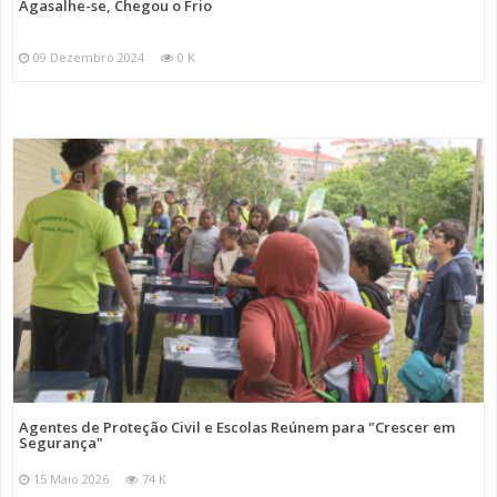
Agasalhe-se, Chegou o Frio
09 Dezembro 2024
0 K
Agentes de Proteção Civil e Escolas Reúnem para "Crescer em
Segurança"
15 Maio 2026
74 K