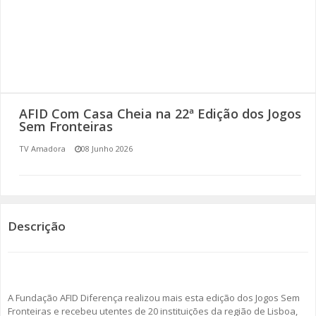
SOMOS TODOS EUROPEUS
ENCONTROS IMAGINÁRIOS
AMADORA LIGA À RESILIÊNCIA
AFID Com Casa Cheia na 22ª Edição dos Jogos
VEMOS OUVIMOS E LEMOS
Sem Fronteiras
TV Amadora
08 Junho 2026
(RE) PENSAMENTOS
ECOMOVE-TE
HISTÓRIAS DE ABRIL
Descrição
A Fundação AFID Diferença realizou mais esta edição dos Jogos Sem
Fronteiras e recebeu utentes de 20 instituições da região de Lisboa,