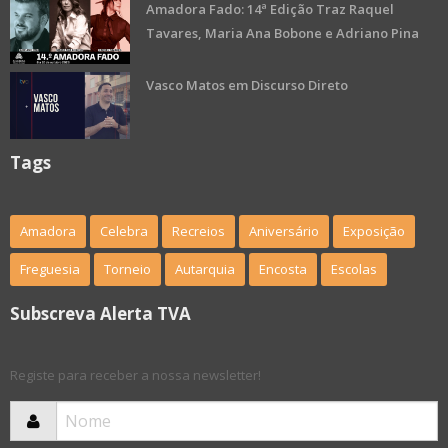
Amadora Fado: 14ª Edição Traz Raquel
Tavares, Maria Ana Bobone e Adriano Pina
Vasco Matos em Discurso Direto
Tags
Amadora
Celebra
Recreios
Aniversário
Exposição
Freguesia
Torneio
Autarquia
Encosta
Escolas
Subscreva Alerta TVA
Registe para receber a nossa newsletter!