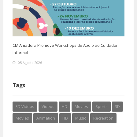
CM Amadora Promove Workshops de Apoio ao Cuidador
Informal
05 Agosto 2026
Tags
3D Videos
Videos
HD
Movies
Sports
3D
Movies
Animation
HD
Music
Recreation