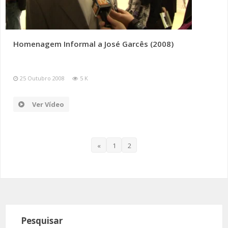
Homenagem Informal a José Garcês (2008)
25 Outubro 2008
5 K
Ver Vídeo
«
1
2
Pesquisar