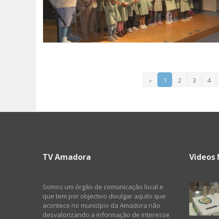
«
1
2
3
4
TV Amadora
Videos 
Somos um órgão de comunicação local e
que tem por objectivo divulgar aquilo que
acontece no município da Amadora não
desvalorizando a informação de interesse