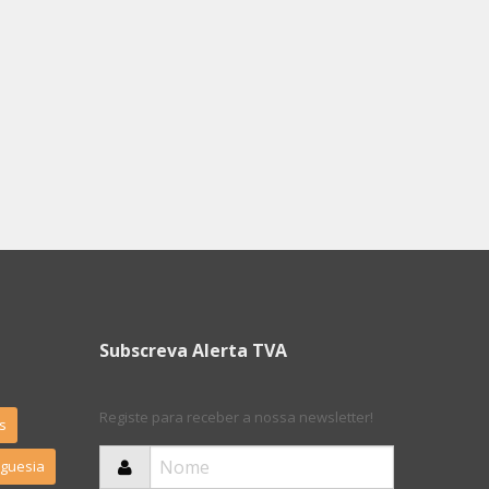
Subscreva Alerta TVA
Registe para receber a nossa newsletter!
s
eguesia