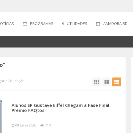
OTÍCIAS
PROGRAMAS
UTILIDADES
AMADORA BD
o”
goria Educação
Alunos EP Gustave Eiffel Chegam à Fase Final
Prémio FAQtos
08 Julho 2026
74 K