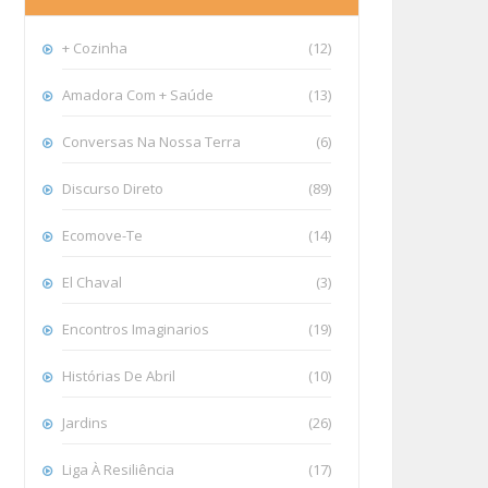
+ Cozinha
(12)
Amadora Com + Saúde
(13)
Conversas Na Nossa Terra
(6)
Discurso Direto
(89)
Ecomove-Te
(14)
El Chaval
(3)
Encontros Imaginarios
(19)
Histórias De Abril
(10)
Jardins
(26)
Liga À Resiliência
(17)