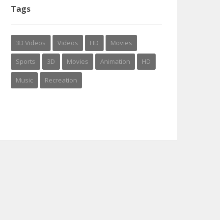
Tags
3D Videos
Videos
HD
Movies
Sports
3D
Movies
Animation
HD
Music
Recreation