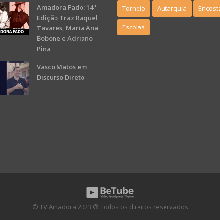
Amadora Fado: 14ª
Torneio
Autarquia
Encost
Edição Traz Raquel
Escolas
Tavares, Maria Ana
Bobone e Adriano
Pina
Vasco Matos em
Discurso Direto
© TV Amadora 2023 ® Todos os direitos reservados