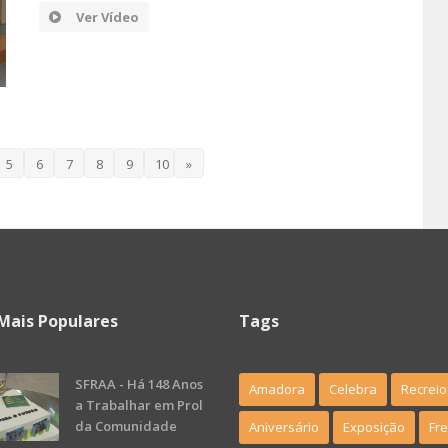
Ver Vídeo
5
6
7
8
9
10
»
Mais Populares
Tags
SFRAA - Há 148 Anos
Amadora
Celebra
Recreio
a Trabalhar em Prol
da Comunidade
Aniversário
Exposição
Fr