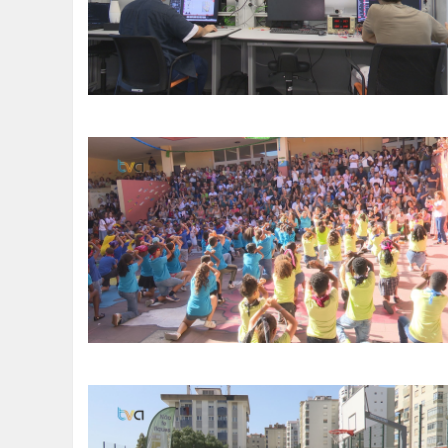
SOMOS TODOS EUROPEUS
ENCONTROS IMAGINÁRIOS
AMADORA LIGA À RESILIÊNCIA
VEMOS OUVIMOS E LEMOS
(RE) PENSAMENTOS
ECOMOVE-TE
HISTÓRIAS DE ABRIL