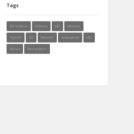
Tags
3D Videos
Videos
HD
Movies
Sports
3D
Movies
Animation
HD
Music
Recreation