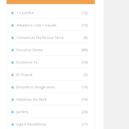
+ Cozinha
(12)
Amadora Com + Saúde
(13)
Conversas Na Nossa Terra
(6)
Discurso Direto
(89)
Ecomove-Te
(14)
El Chaval
(3)
Encontros Imaginarios
(19)
Histórias De Abril
(10)
Jardins
(26)
Liga À Resiliência
(17)