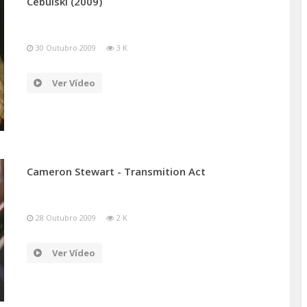
Cebulski (2009)
30 Outubro 2009
3 K
Ver Vídeo
Cameron Stewart - Transmition Act
28 Outubro 2009
2 K
Ver Vídeo