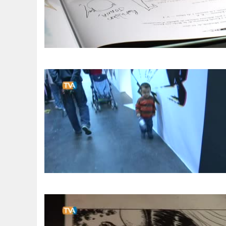
SOMOS TODOS EUROPEUS
ENCONTROS IMAGINÁRIOS
AMADORA LIGA À RESILIÊNCIA
VEMOS OUVIMOS E LEMOS
(RE) PENSAMENTOS
ECOMOVE-TE
HISTÓRIAS DE ABRIL