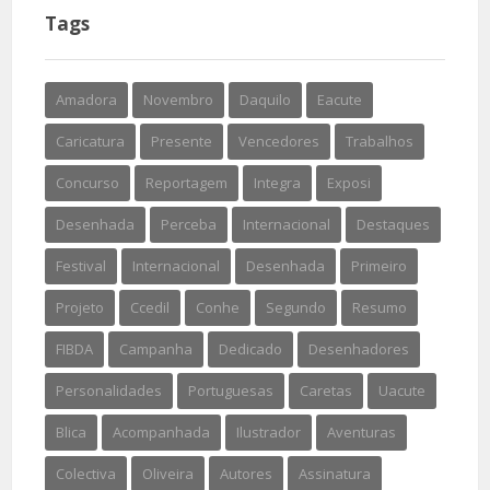
Tags
Amadora
Novembro
Daquilo
Eacute
Caricatura
Presente
Vencedores
Trabalhos
Concurso
Reportagem
Integra
Exposi
Desenhada
Perceba
Internacional
Destaques
Festival
Internacional
Desenhada
Primeiro
Projeto
Ccedil
Conhe
Segundo
Resumo
FIBDA
Campanha
Dedicado
Desenhadores
Personalidades
Portuguesas
Caretas
Uacute
Blica
Acompanhada
Ilustrador
Aventuras
Colectiva
Oliveira
Autores
Assinatura