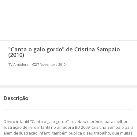
SOMOS TODOS EUROPEUS
ENCONTROS IMAGINÁRIOS
AMADORA LIGA À RESILIÊNCIA
"Canta o galo gordo" de Cristina Sampaio
VEMOS OUVIMOS E LEMOS
(2010)
TV Amadora
27 Novembro 2010
(RE) PENSAMENTOS
ECOMOVE-TE
HISTÓRIAS DE ABRIL
Descrição
O livro infantil "Canta o galo gordo" recebeu o prémio para melhor
ilustração de livro infantil no amadora BD 2009. Crisitina Sampaio para
álem de ilustração infantil também publica o seu trabalho, que muitas