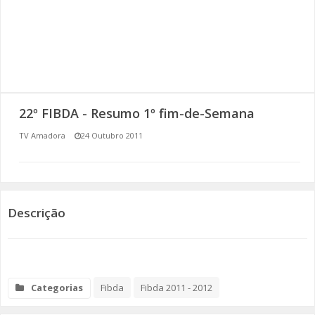
SOMOS TODOS EUROPEUS
ENCONTROS IMAGINÁRIOS
AMADORA LIGA À RESILIÊNCIA
22º FIBDA - Resumo 1º fim-de-Semana
VEMOS OUVIMOS E LEMOS
TV Amadora
24 Outubro 2011
(RE) PENSAMENTOS
ECOMOVE-TE
Descrição
HISTÓRIAS DE ABRIL
Categorias
Fibda
Fibda 2011 - 2012