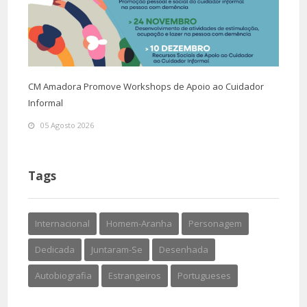
CM Amadora Promove Workshops de Apoio ao Cuidador
Informal
05 Agosto 2026
Tags
Internacional
Homem-Aranha
Personagem
Dedicada
Juntaram-Se
Desenhada
Autobiografia
Estrangeiros
Portugueses