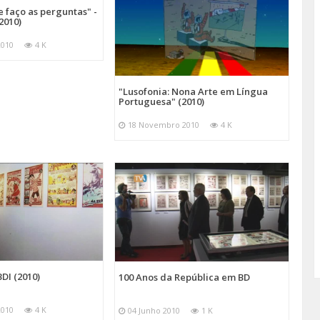
e faço as perguntas" -
2010)
2010
4 K
"Lusofonia: Nona Arte em Língua
Portuguesa" (2010)
18 Novembro 2010
4 K
DI (2010)
100 Anos da República em BD
2010
4 K
04 Junho 2010
1 K