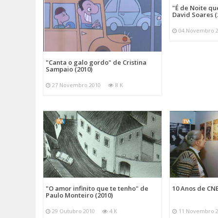
"É de Noite qu
David Soares (
04 Novembro 
"Canta o galo gordo" de Cristina
Sampaio (2010)
27 Novembro 2010
8 K
"O amor infinito que te tenho" de
10 Anos de CNB
Paulo Monteiro (2010)
29 Outubro 2010
4 K
11 Novembro 