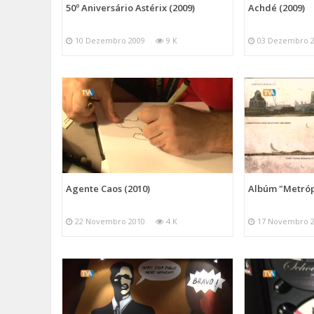
50º Aniversário Astérix (2009)
Achdé (2009)
10 Dezembro 2009
9 K
03 Dezembro 
Agente Caos (2010)
Albúm "Metrópo
22 Novembro 2010
4 K
17 Novembro 