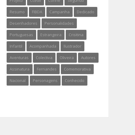
Projeto
Ccedil
Conhe
Segundo
Resumo
FIBDA
Campanha
Dedicado
Desenhadores
Personalidades
Portuguesas
Estrangeira
Crisitina
Infantil
Acompanhada
Ilustrador
Aventuras
Colectiva
Oliveira
Autores
Assinatura
Fernandes
Comemorativa
Nacional
Personagens
Conhecido