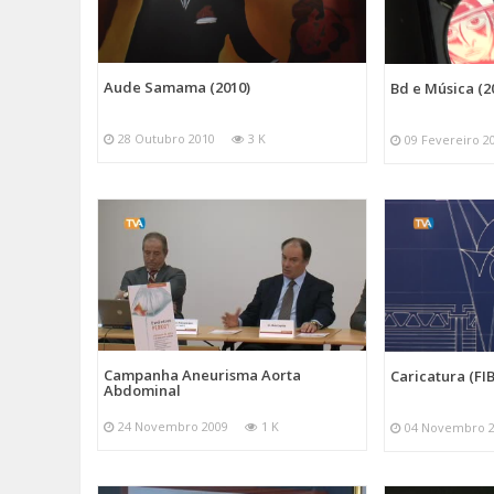
Aude Samama (2010)
Bd e Música (2
28 Outubro 2010
3 K
09 Fevereiro 2
Campanha Aneurisma Aorta
Caricatura (FI
Abdominal
24 Novembro 2009
1 K
04 Novembro 