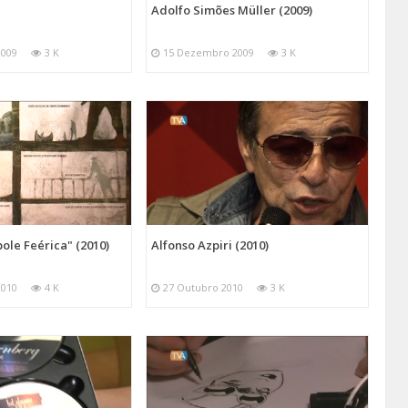
Adolfo Simões Müller (2009)
2009
3 K
15 Dezembro 2009
3 K
le Feérica" (2010)
Alfonso Azpiri (2010)
2010
4 K
27 Outubro 2010
3 K