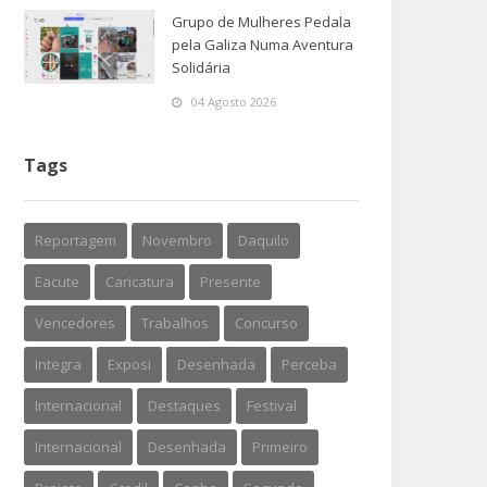
Grupo de Mulheres Pedala
pela Galiza Numa Aventura
Solidária
04 Agosto 2026
Tags
Reportagem
Novembro
Daquilo
Eacute
Caricatura
Presente
Vencedores
Trabalhos
Concurso
Integra
Exposi
Desenhada
Perceba
Internacional
Destaques
Festival
Internacional
Desenhada
Primeiro