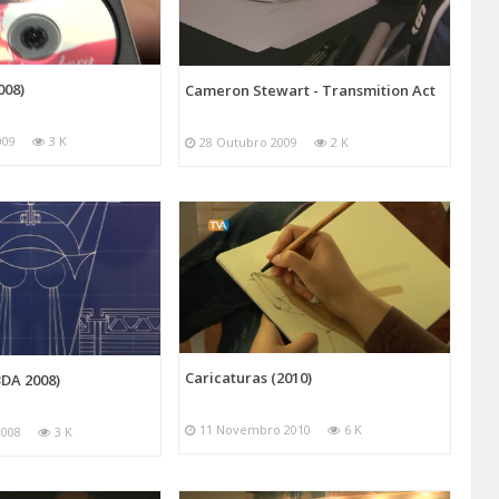
008)
Cameron Stewart - Transmition Act
009
3 K
28 Outubro 2009
2 K
Caricaturas (2010)
BDA 2008)
11 Novembro 2010
6 K
2008
3 K