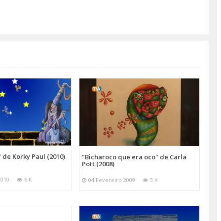
 de Korky Paul (2010)
"Bicharoco que era oco" de Carla
Pott (2008)
2010
6 K
04 Fevereiro 2009
3 K