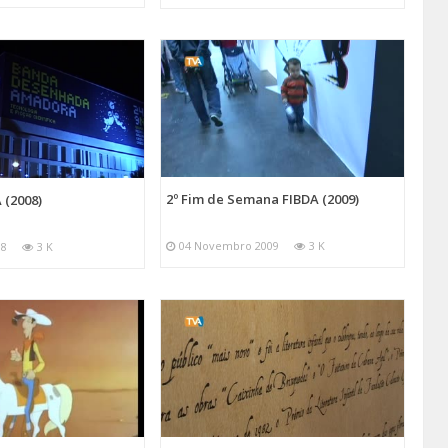
2º Fim de Semana FIBDA (2009)
 (2008)
04 Novembro 2009
3 K
08
3 K