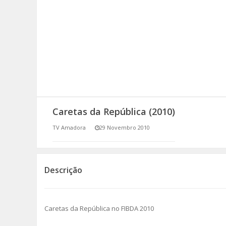
SOMOS TODOS EUROPEUS
ENCONTROS IMAGINÁRIOS
AMADORA LIGA À RESILIÊNCIA
VEMOS OUVIMOS E LEMOS
Caretas da República (2010)
(RE) PENSAMENTOS
TV Amadora
29 Novembro 2010
ECOMOVE-TE
HISTÓRIAS DE ABRIL
Descrição
Caretas da República no FIBDA 2010