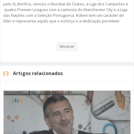
pelo SL Benfica, venceu o Mundial de Clubes, a Liga dos Campeões e
quatro Premier Leagues com a camisola do Manchester City e a Liga
das Nações com a Seleção Portuguesa. Rúben tem um carácter de
líder e representa aquilo que o esforço e a dedicação permitem
alcançar quando o talento é grande, motivado e trabalhado. Mas,
este “Discurso Direto”, passa também pela sua infância, a vivência
nas escolas da Amadora e as memórias desta cidade que está
sempre consigo... mesmo que viaje pelo mundo inteiro.
Mostrar
Rúben Dias é o protagonista do segundo episódio da segunda
temporada da rubrica da TV Amadora “Discurso Direto”.
Artigos relacionados
A rubrica "Discurso Direto" surgiu em 2019, no âmbito dos 40 anos da
cidade da Amadora. Em 2026, regressamos com um novo conjunto de
convidados que trazem a Amadora no coração.
Fique Atento!
#rubendias #tvamadora #discursodireto #amadora