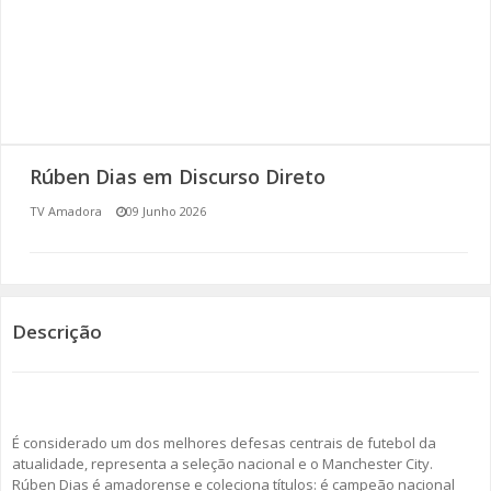
SOMOS TODOS EUROPEUS
ENCONTROS IMAGINÁRIOS
AMADORA LIGA À RESILIÊNCIA
Rúben Dias em Discurso Direto
VEMOS OUVIMOS E LEMOS
TV Amadora
09 Junho 2026
(RE) PENSAMENTOS
ECOMOVE-TE
Descrição
HISTÓRIAS DE ABRIL
É considerado um dos melhores defesas centrais de futebol da
atualidade, representa a seleção nacional e o Manchester City.
Rúben Dias é amadorense e coleciona títulos: é campeão nacional