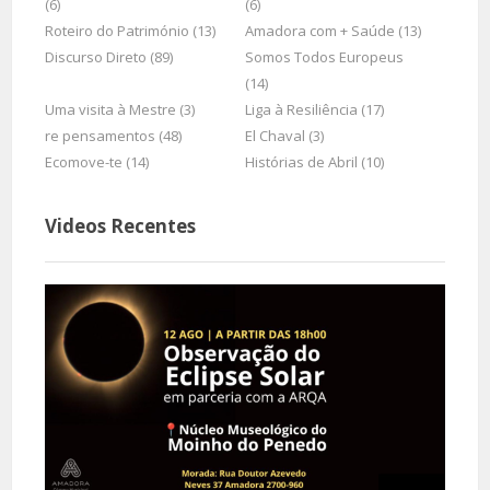
(6)
(6)
Roteiro do Património (13)
Amadora com + Saúde (13)
Discurso Direto (89)
Somos Todos Europeus
(14)
Uma visita à Mestre (3)
Liga à Resiliência (17)
re pensamentos (48)
El Chaval (3)
Ecomove-te (14)
Histórias de Abril (10)
Videos Recentes