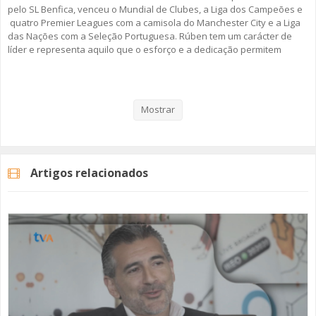
pelo SL Benfica, venceu o Mundial de Clubes, a Liga dos Campeões e
quatro Premier Leagues com a camisola do Manchester City e a Liga
das Nações com a Seleção Portuguesa. Rúben tem um carácter de
líder e representa aquilo que o esforço e a dedicação permitem
alcançar quando o talento é grande, motivado e trabalhado. Mas,
este “Discurso Direto”, passa também pela sua infância, a vivência
nas escolas da Amadora e as memórias desta cidade que está
sempre consigo... mesmo que viaje pelo mundo inteiro.
Mostrar
Rúben Dias é o protagonista do segundo episódio da segunda
temporada da rubrica da TV Amadora “Discurso Direto”.
Artigos relacionados
A rubrica "Discurso Direto" surgiu em 2019, no âmbito dos 40 anos da
cidade da Amadora. Em 2026, regressamos com um novo conjunto de
convidados que trazem a Amadora no coração.
Fique Atento!
#rubendias #tvamadora #discursodireto #amadora