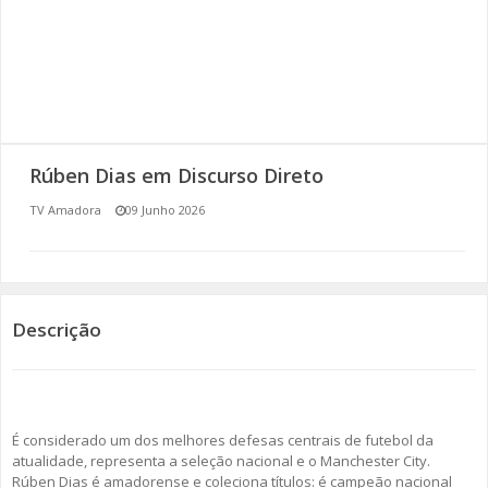
SOMOS TODOS EUROPEUS
ENCONTROS IMAGINÁRIOS
AMADORA LIGA À RESILIÊNCIA
Rúben Dias em Discurso Direto
VEMOS OUVIMOS E LEMOS
TV Amadora
09 Junho 2026
(RE) PENSAMENTOS
ECOMOVE-TE
Descrição
HISTÓRIAS DE ABRIL
É considerado um dos melhores defesas centrais de futebol da
atualidade, representa a seleção nacional e o Manchester City.
Rúben Dias é amadorense e coleciona títulos: é campeão nacional