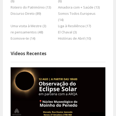
(6)
(6)
Roteiro do Património (13)
Amadora com + Saúde (13)
Discurso Direto (89)
Somos Todos Europeus
(14)
Uma visita à Mestre (3)
Liga à Resiliência (17)
re pensamentos (48)
El Chaval (3)
Ecomove-te (14)
Histórias de Abril (10)
Videos Recentes