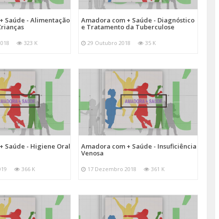
 Saúde - Alimentação
Amadora com + Saúde - Diagnóstico
Crianças
e Tratamento da Tuberculose
2018
323 K
29 Outubro 2018
35 K
 Saúde - Higiene Oral
Amadora com + Saúde - Insuficiência
Venosa
019
366 K
17 Dezembro 2018
361 K