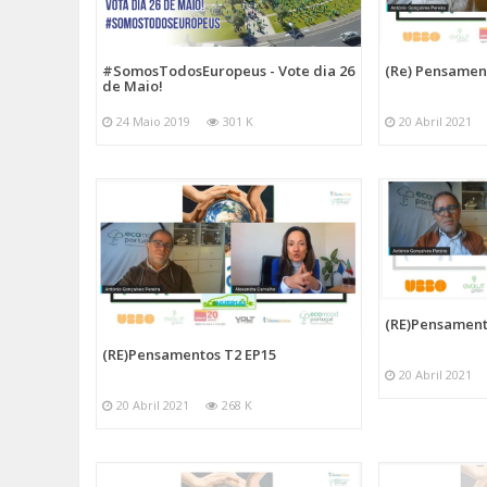
#SomosTodosEuropeus - Vote dia 26
(Re) Pensamen
de Maio!
24 Maio 2019
301 K
20 Abril 2021
(RE)Pensament
(RE)Pensamentos T2 EP15
20 Abril 2021
20 Abril 2021
268 K