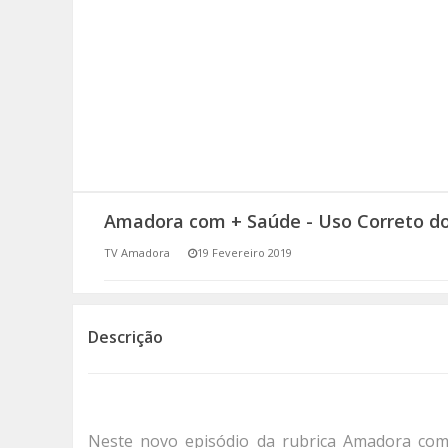
SOMOS TODOS EUROPEUS
ENCONTROS IMAGINÁRIOS
AMADORA LIGA À RESILIÊNCIA
VEMOS OUVIMOS E LEMOS
Amadora com + Saúde - Uso Correto do
(RE) PENSAMENTOS
TV Amadora
19 Fevereiro 2019
ECOMOVE-TE
HISTÓRIAS DE ABRIL
Descrição
Neste novo episódio da rubrica Amadora co