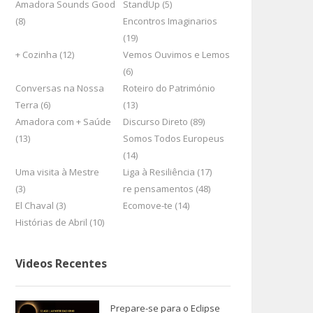
Amadora Sounds Good
StandUp (5)
(8)
Encontros Imaginarios
(19)
+ Cozinha (12)
Vemos Ouvimos e Lemos
(6)
Conversas na Nossa
Roteiro do Património
Terra (6)
(13)
Amadora com + Saúde
Discurso Direto (89)
(13)
Somos Todos Europeus
(14)
Uma visita à Mestre
Liga à Resiliência (17)
(3)
re pensamentos (48)
El Chaval (3)
Ecomove-te (14)
Histórias de Abril (10)
Videos Recentes
Prepare-se para o Eclipse