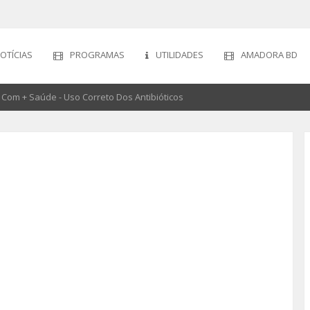
OTÍCIAS
PROGRAMAS
UTILIDADES
AMADORA BD
Com + Saúde - Uso Correto Dos Antibióticos