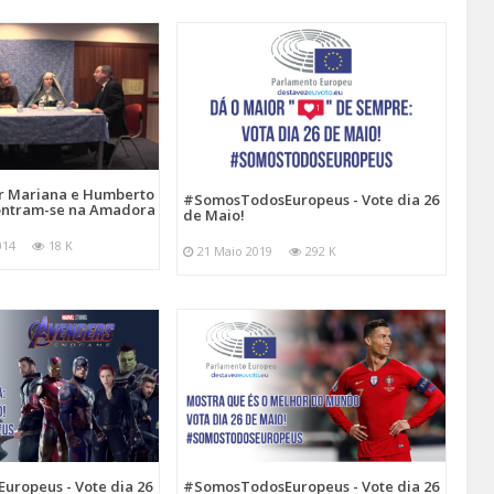
or Mariana e Humberto
#SomosTodosEuropeus - Vote dia 26
ontram-se na Amadora
de Maio!
014
18 K
21 Maio 2019
292 K
ropeus - Vote dia 26
#SomosTodosEuropeus - Vote dia 26