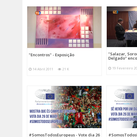
"Salazar, Sor
"Encontros" - Exposição
Delgado" enc
19 Fevereiro 2
14 Abril 2011
21 K
#SomosTodosEuropeus - Vote dia 26
#SomosTodosEu