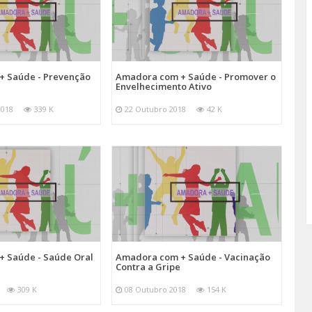
+ Saúde - Prevenção
Amadora com + Saúde - Promover o
Envelhecimento Ativo
2018
339 K
22 Outubro 2018
42 K
 Saúde - Saúde Oral
Amadora com + Saúde - Vacinação
Contra a Gripe
309 K
08 Outubro 2018
154 K