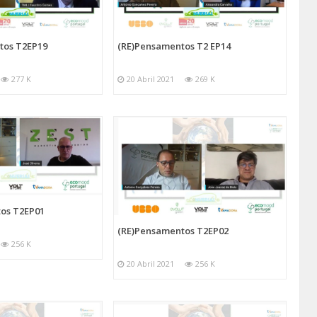
tos T2EP19
(RE)Pensamentos T2 EP14
277 K
20 Abril 2021
269 K
os T2EP01
(RE)Pensamentos T2EP02
256 K
20 Abril 2021
256 K