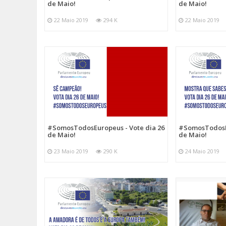
de Maio!
de Maio!
22 Maio 2019
294 K
22 Maio 2019
#SomosTodosEu
#SomosTodosEuropeus - Vote dia 26
de Maio!
de Maio!
24 Maio 2019
23 Maio 2019
290 K