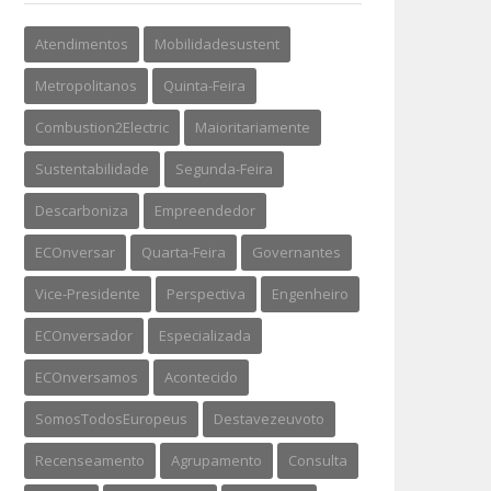
Atendimentos
Mobilidadesustent
Metropolitanos
Quinta-Feira
Combustion2Electric
Maioritariamente
Sustentabilidade
Segunda-Feira
Descarboniza
Empreendedor
ECOnversar
Quarta-Feira
Governantes
Vice-Presidente
Perspectiva
Engenheiro
ECOnversador
Especializada
ECOnversamos
Acontecido
SomosTodosEuropeus
Destavezeuvoto
Recenseamento
Agrupamento
Consulta