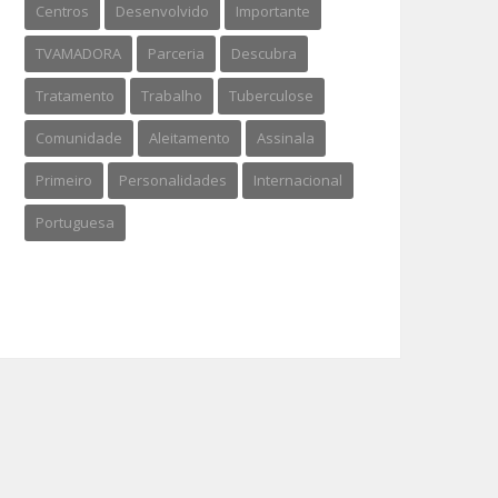
Centros
Desenvolvido
Importante
TVAMADORA
Parceria
Descubra
Tratamento
Trabalho
Tuberculose
Comunidade
Aleitamento
Assinala
Primeiro
Personalidades
Internacional
Portuguesa