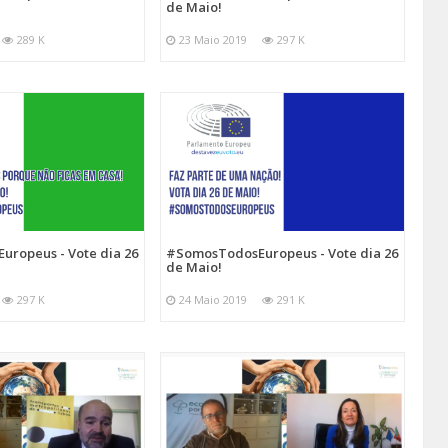
de Maio!
289 K
23 Maio 2019
297 K
ropeus - Vote dia 26
#SomosTodosEuropeus - Vote dia 26
de Maio!
297 K
24 Maio 2019
291 K