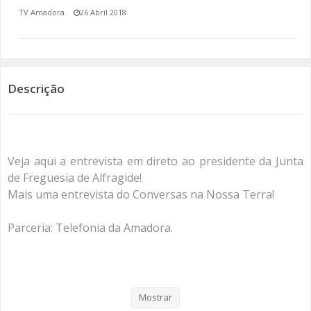
TV Amadora
26 Abril 2018
SOMOS TODOS EUROPEUS
ENCONTROS IMAGINÁRIOS
Descrição
AMADORA LIGA À RESILIÊNCIA
VEMOS OUVIMOS E LEMOS
(RE) PENSAMENTOS
Veja aqui a entrevista em direto ao presidente da Junta
de Freguesia de Alfragide!
ECOMOVE-TE
Mais uma entrevista do Conversas na Nossa Terra!
HISTÓRIAS DE ABRIL
Parceria: Telefonia da Amadora.
Categorias
Programas
Conversas Na Nossa Terra
Mostrar