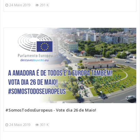
24 Maio 2019
291 K
#SomosTodosEuropeus - Vote dia 26 de Maio!
24 Maio 2019
301 K