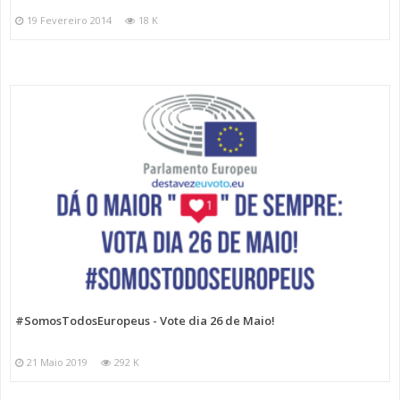
19 Fevereiro 2014
18 K
#SomosTodosEuropeus - Vote dia 26 de Maio!
21 Maio 2019
292 K