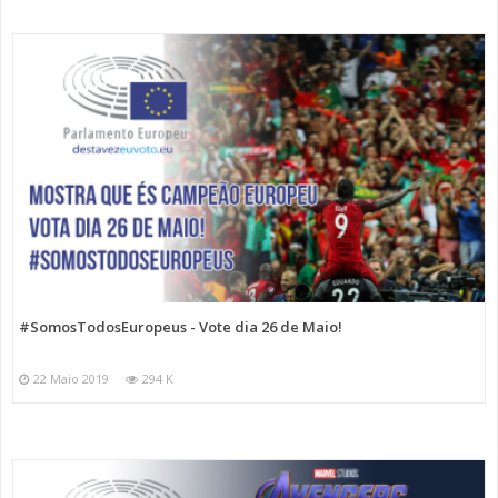
#SomosTodosEuropeus - Vote dia 26 de Maio!
22 Maio 2019
294 K