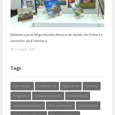
Biblioteca José Régio Recebe Mostra de Ateliês de Pintura e
Desenho da JF Venteira
03 Agosto 2026
Tags
Cine-Teatro
EcoMove-Te
Apresenta
Terceiro
Programa
Complementares
E-Conversas
Mobilidadesustent
Metropolitanos
Quinta-Feira