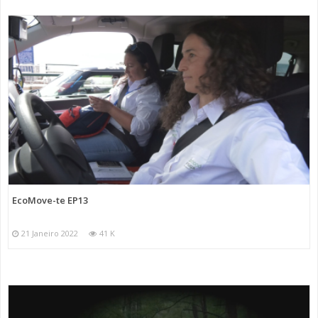
EcoMove-te EP13
21 Janeiro 2022
41 K