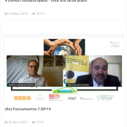
#SomosTodosEuropeus - Vote dia 26 de Maio!
24 Maio 2019
301 K
(Re) Pensamentos T2EP19
20 Abril 2021
277 K