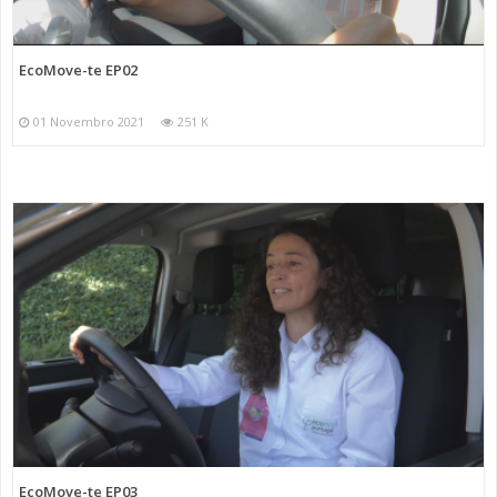
EcoMove-te EP02
01 Novembro 2021
251 K
EcoMove-te EP03