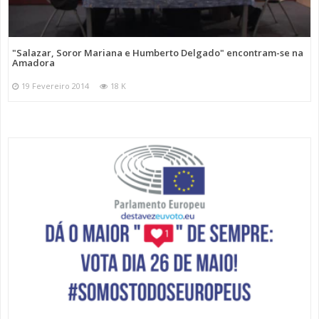
"Salazar, Soror Mariana e Humberto Delgado" encontram-se na
Amadora
19 Fevereiro 2014
18 K