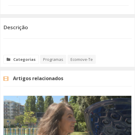
SOMOS TODOS EUROPEUS
ENCONTROS IMAGINÁRIOS
Descrição
AMADORA LIGA À RESILIÊNCIA
VEMOS OUVIMOS E LEMOS
Categorias
Programas
Ecomove-Te
(RE) PENSAMENTOS
Artigos relacionados
ECOMOVE-TE
HISTÓRIAS DE ABRIL