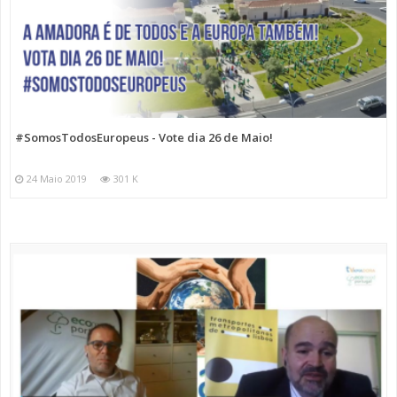
#SomosTodosEuropeus - Vote dia 26 de Maio!
24 Maio 2019
301 K