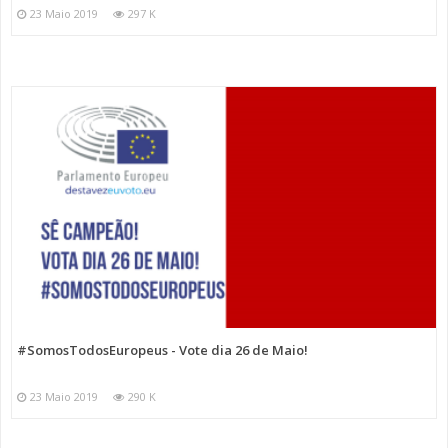
23 Maio 2019
297 K
#SomosTodosEuropeus - Vote dia 26 de Maio!
23 Maio 2019
290 K