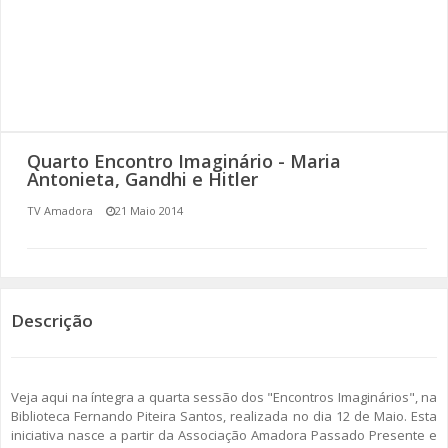
SOMOS TODOS EUROPEUS
ENCONTROS IMAGINÁRIOS
AMADORA LIGA À RESILIÊNCIA
Quarto Encontro Imaginário - Maria
VEMOS OUVIMOS E LEMOS
Antonieta, Gandhi e Hitler
TV Amadora
21 Maio 2014
(RE) PENSAMENTOS
ECOMOVE-TE
HISTÓRIAS DE ABRIL
Descrição
Veja aqui na íntegra a quarta sessão dos "Encontros Imaginários", na
Biblioteca Fernando Piteira Santos, realizada no dia 12 de Maio. Esta
iniciativa nasce a partir da Associação Amadora Passado Presente e