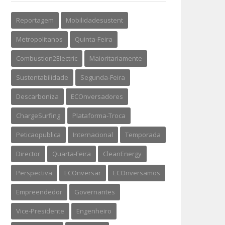
Reportagem
Mobilidadesustent
Metropolitanos
Quinta-Feira
Combustion2Electric
Maioritariamente
Sustentabilidade
Segunda-Feira
Descarboniza
ECOnversadores
ChargeSurfing
Plataforma-Troca
Peticaopublica
Internacional
Temporada
Director
Quarta-Feira
CleanEnergy
Perspectiva
ECOnversar
ECOnversamos
Empreendedor
Governantes
Vice-Presidente
Engenheiro