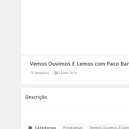
SOMOS TODOS EUROPEUS
ENCONTROS IMAGINÁRIOS
AMADORA LIGA À RESILIÊNCIA
VEMOS OUVIMOS E LEMOS
Vemos Ouvimos E Lemos com Paco Ban
(RE) PENSAMENTOS
TV Amadora
25 Julho 2015
ECOMOVE-TE
HISTÓRIAS DE ABRIL
Descrição
Categorias
Programas
Vemos Ouvimos E Le