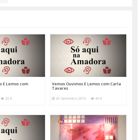
s E Lemos com
Vemos Ouvimos E Lemos com Carla
s
Tavares
32 K
20 Setembro 2015
45 K