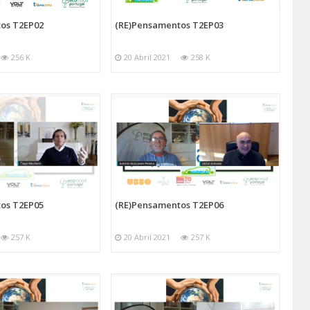
os T2EP02
(RE)Pensamentos T2EP03
256 K
20 Abril 2021
258 K
os T2EP05
(RE)Pensamentos T2EP06
257 K
20 Abril 2021
257 K