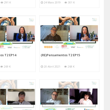
291 K
24 Maio 2019
301 K
os T2 EP14
(RE)Pensamentos T2 EP15
269 K
20 Abril 2021
268 K