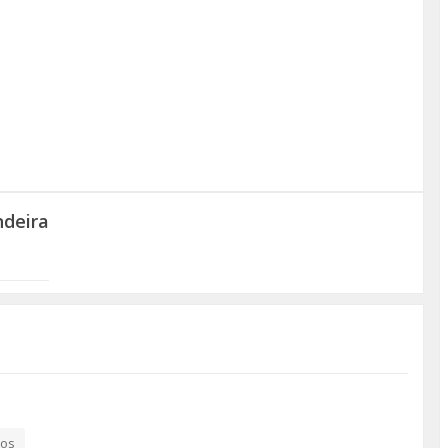
deira
mos