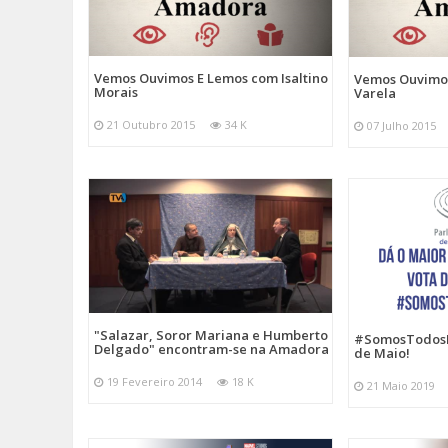
Vemos Ouvimos E Lemos com Isaltino
Vemos Ouvimo
Morais
Varela
21 Outubro 2015
34 K
07 Julho 2015
"Salazar, Soror Mariana e Humberto
#SomosTodosEu
Delgado" encontram-se na Amadora
de Maio!
19 Fevereiro 2014
18 K
21 Maio 2019