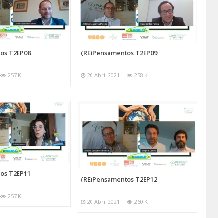
os T2EP08
(RE)Pensamentos T2EP09
257 K
20 Abril 2021
258 K
os T2EP11
(RE)Pensamentos T2EP12
257 K
20 Abril 2021
260 K