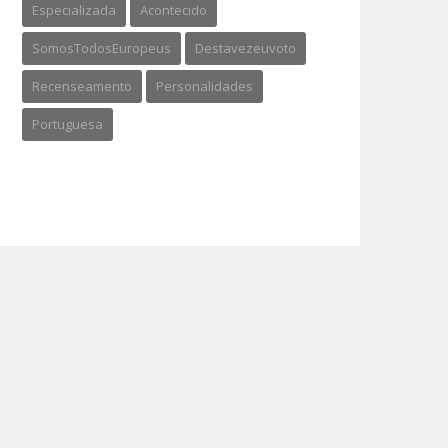
Especializada
Acontecido
SomosTodosEuropeus
Destavezeuvoto
Recenseamento
Personalidades
Portuguesa