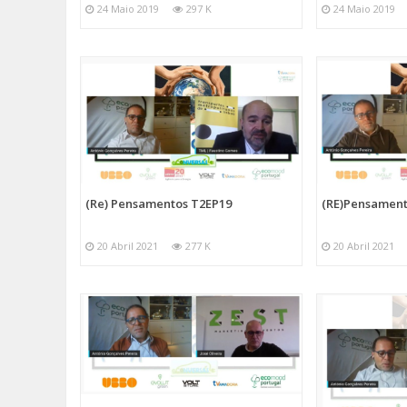
24 Maio 2019
297 K
24 Maio 2019
(Re) Pensamentos T2EP19
(RE)Pensament
20 Abril 2021
277 K
20 Abril 2021