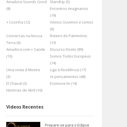
Amadora Sounds Good
StandUp (5)
(8)
Encontros Imaginarios
(19)
+ Cozinha (12)
Vemos Ouvimos e Lemos
(6)
Conversas na Nossa
Roteiro do Património
Terra (6)
(13)
Amadora com + Saúde
Discurso Direto (89)
(13)
Somos Todos Europeus
(14)
Uma visita à Mestre
Liga à Resiliência (17)
(3)
re pensamentos (48)
El Chaval (3)
Ecomove-te (14)
Histórias de Abril (10)
Videos Recentes
Prepare-se para o Eclipse