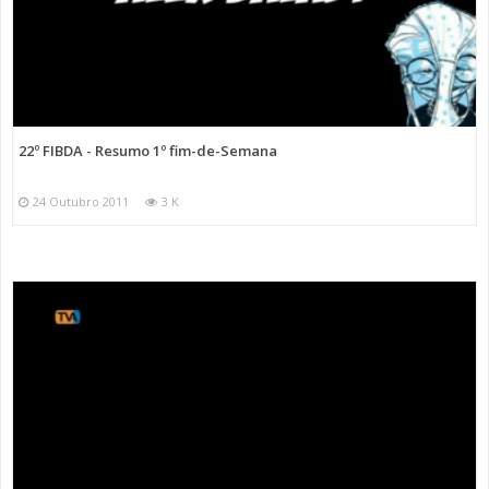
22º FIBDA - Resumo 1º fim-de-Semana
24 Outubro 2011
3 K