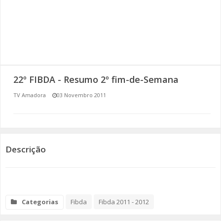
SOMOS TODOS EUROPEUS
ENCONTROS IMAGINÁRIOS
AMADORA LIGA À RESILIÊNCIA
22º FIBDA - Resumo 2º fim-de-Semana
VEMOS OUVIMOS E LEMOS
TV Amadora
03 Novembro 2011
(RE) PENSAMENTOS
ECOMOVE-TE
Descrição
HISTÓRIAS DE ABRIL
Categorias
Fibda
Fibda 2011 - 2012