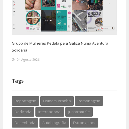
Grupo de Mulheres Pedala pela Galiza Numa Aventura
Solidária
04 Agosto 2026
Tags
Reportagem
Homem-Aranha
Personagem
Dedicada
Internacional
Juntaram-Se
Desenhada
Autobiografia
Estrangeiros