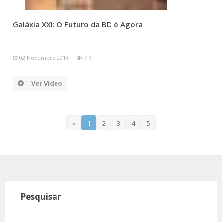
Galáxia XXI: O Futuro da BD é Agora
02 Novembro 2014
7 K
Ver Vídeo
«
1
2
3
4
5
Pesquisar