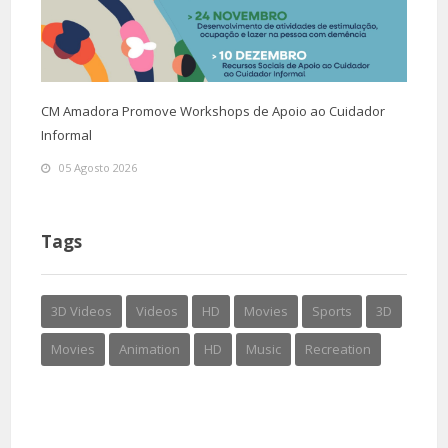
CM Amadora Promove Workshops de Apoio ao Cuidador
Informal
05 Agosto 2026
Tags
3D Videos
Videos
HD
Movies
Sports
3D
Movies
Animation
HD
Music
Recreation