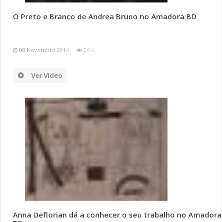
O Preto e Branco de Andrea Bruno no Amadora BD
SOMOS TODOS EUROPEUS
ENCONTROS IMAGINÁRIOS
08 Novembro 2014
24 K
AMADORA LIGA À RESILIÊNCIA
Ver Vídeo
VEMOS OUVIMOS E LEMOS
(RE) PENSAMENTOS
ECOMOVE-TE
HISTÓRIAS DE ABRIL
Anna Deflorian dá a conhecer o seu trabalho no Amadora