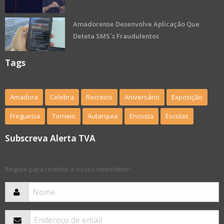
Amadorense Desenvolve Aplicação Que
Deteta SMS´s Fraudulentos
Tags
Amadora
Celebra
Recreios
Aniversário
Exposição
Freguesia
Torneio
Autarquia
Encosta
Escolas
Subscreva Alerta TVA
Registe para receber a nossa newsletter!