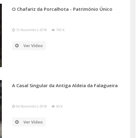
O Chafariz da Porcalhota - Património Único
13 Novembro 2018
193 K
Ver Vídeo
A Casal Singular da Antiga Aldeia da Falagueira
06 Novembro 2018
65 K
Ver Vídeo