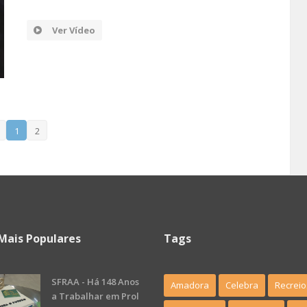
Ver Vídeo
1
2
Mais Populares
Tags
SFRAA - Há 148 Anos
Amadora
Celebra
Recreio
a Trabalhar em Prol