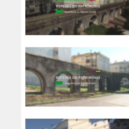
SOMOS TODOS EUROPEUS
ENCONTROS IMAGINÁRIOS
AMADORA LIGA À RESILIÊNCIA
VEMOS OUVIMOS E LEMOS
(RE) PENSAMENTOS
ECOMOVE-TE
HISTÓRIAS DE ABRIL