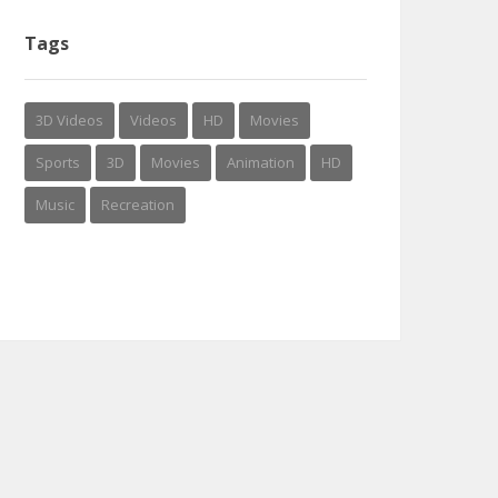
Tags
3D Videos
Videos
HD
Movies
Sports
3D
Movies
Animation
HD
Music
Recreation