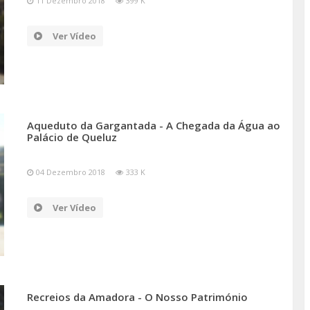
11 Dezembro 2018
399 K
Ver Vídeo
Aqueduto da Gargantada - A Chegada da Água ao
Palácio de Queluz
04 Dezembro 2018
333 K
Ver Vídeo
Recreios da Amadora - O Nosso Património