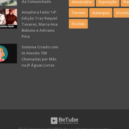
da Comunidade
Aniversário
Exposição
Fr
Amadora Fado: 14ª
Torneio
Autarquia
Encost
Edição Traz Raquel
Escolas
Tavares, Maria Ana
Bobone e Adriano
Pina
Sistema Criado com
IA Atende 700
Chamadas por Mês
na JF Águas Livres
© TV Amadora 2023 ® Todos os direitos reservados