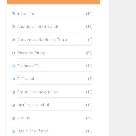
+ Cozinha
(12)
Amadora Com + Saúde
(13)
Conversas Na Nossa Terra
(6)
Discurso Direto
(89)
Ecomove-Te
(14)
El Chaval
(3)
Encontros Imaginarios
(19)
Histórias De Abril
(10)
Jardins
(26)
Liga À Resiliência
(17)