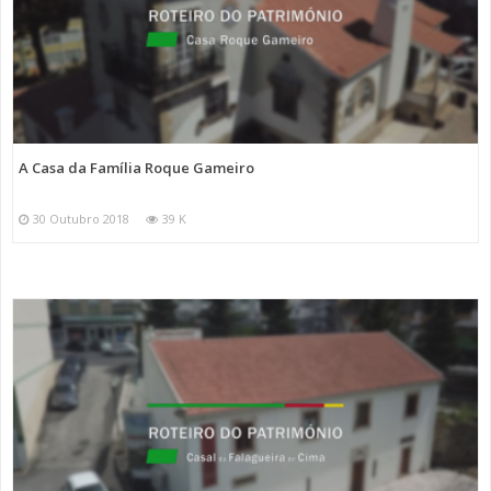
#tvamadora
#anoeuropeudopatrimóniocultural
#amadorapatrimónio
Categorias
Programas
Roteiro Do Património
A Casa da Família Roque Gameiro
30 Outubro 2018
39 K