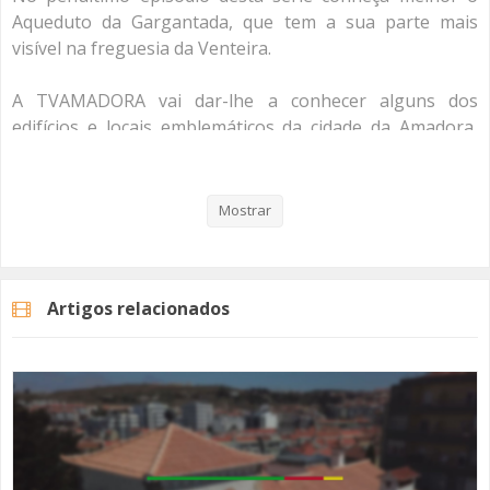
Aqueduto da Gargantada, que tem a sua parte mais
visível na freguesia da Venteira.
A TVAMADORA vai dar-lhe a conhecer alguns dos
edifícios e locais emblemáticos da cidade da Amadora,
que fazem parte da sua história e identidade.
A série "Roteiro do Património" nasce pelo facto de 2018
Mostrar
ser o Ano Europeu do Património Cultural 2018, decisão
adoptada pelo Parlamento Europeu.
Artigos relacionados
Os episódios vão ser lançados à terça-feira da parte da
manhã, ficando disponíveis no nosso site
(www.tvamadora.pt), podendo consultá-los quando e
onde quiser.
Produção - TVAMADORA