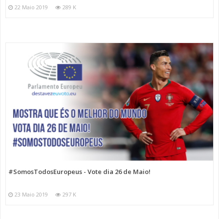
22 Maio 2019
289 K
#SomosTodosEuropeus - Vote dia 26 de Maio!
23 Maio 2019
297 K