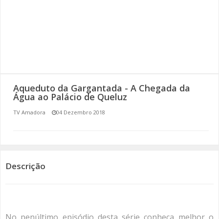
SOMOS TODOS EUROPEUS
ENCONTROS IMAGINÁRIOS
AMADORA LIGA À RESILIÊNCIA
VEMOS OUVIMOS E LEMOS
Aqueduto da Gargantada - A Chegada da
Água ao Palácio de Queluz
(RE) PENSAMENTOS
TV Amadora
04 Dezembro 2018
ECOMOVE-TE
HISTÓRIAS DE ABRIL
Descrição
No penúltimo episódio desta série conheça melhor o