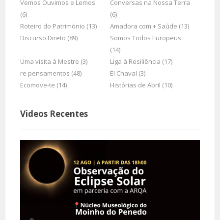
Vemos Ouvimos e Lemos
Conversas na Nossa Terra
(6)
(6)
Roteiro do Património (13)
Amadora com + Saúde (13)
Discurso Direto (89)
Somos Todos Europeus
(14)
Uma visita à Mestre (3)
Liga à Resiliência (17)
re pensamentos (48)
El Chaval (3)
Ecomove-te (14)
Histórias de Abril (10)
Videos Recentes