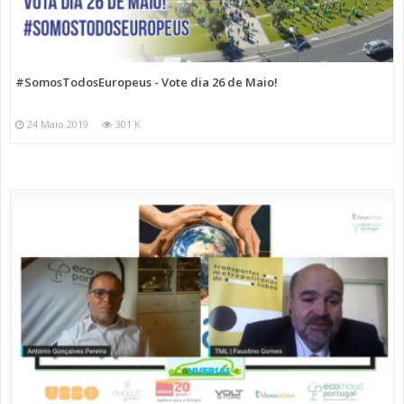
#SomosTodosEuropeus - Vote dia 26 de Maio!
24 Maio 2019
301 K