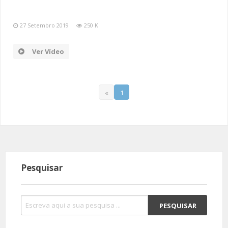
27 Setembro 2019
250 K
Ver Vídeo
«
1
Pesquisar