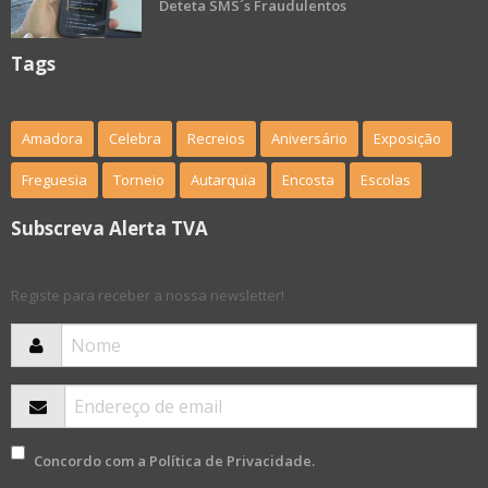
Deteta SMS´s Fraudulentos
Tags
Amadora
Celebra
Recreios
Aniversário
Exposição
Freguesia
Torneio
Autarquia
Encosta
Escolas
Subscreva Alerta TVA
Registe para receber a nossa newsletter!
Concordo com a
Política de Privacidade
.