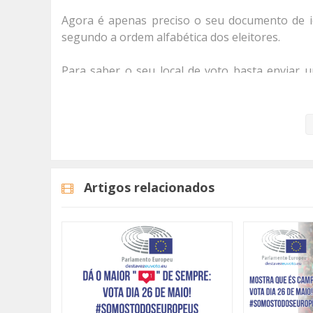
Agora é apenas preciso o seu documento de id
segundo a ordem alfabética dos eleitores.
Para saber o seu local de voto basta enviar
número de identificação civil, data de nascim
Se quiser pode também aceder ao portal -
verificar qual o seu local de voto.
#SomosTodosEuropeus
Artigos relacionados
#destavezeuvoto
#europeias2019
#tvamadora
Categorias
Programas
Somos Todos Europe