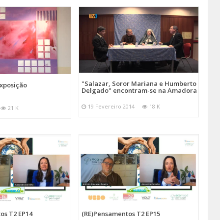
"Salazar, Soror Mariana e Humberto
Exposição
Delgado" encontram-se na Amadora
19 Fevereiro 2014
18 K
21 K
os T2 EP14
(RE)Pensamentos T2 EP15