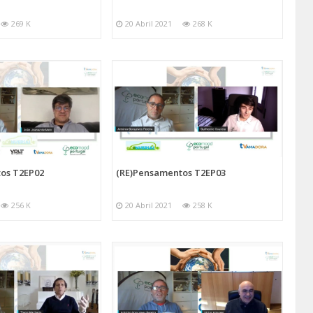
269 K
20 Abril 2021
268 K
os T2EP02
(RE)Pensamentos T2EP03
256 K
20 Abril 2021
258 K