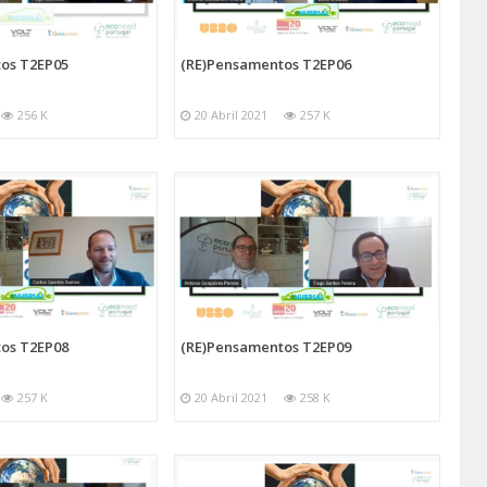
os T2EP05
(RE)Pensamentos T2EP06
256 K
20 Abril 2021
257 K
os T2EP08
(RE)Pensamentos T2EP09
257 K
20 Abril 2021
258 K