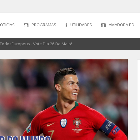
OTÍCIAS
PROGRAMAS
UTILIDADES
AMADORA BD
odosEuropeus - Vote Dia 26 De Maio!