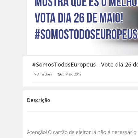
SOMOS TODOS EUROPEUS
ENCONTROS IMAGINÁRIOS
AMADORA LIGA À RESILIÊNCIA
VEMOS OUVIMOS E LEMOS
#SomosTodosEuropeus - Vote dia 26 d
(RE) PENSAMENTOS
TV Amadora
23 Maio 2019
ECOMOVE-TE
HISTÓRIAS DE ABRIL
Descrição
Atenção! O cartão de eleitor já não é necessário