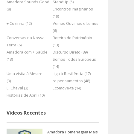
Amadora Sounds Good
StandUp (5)
(8)
Encontros Imaginarios
(19)
+ Cozinha (12)
Vemos Ouvimos e Lemos
(6)
Conversas na Nossa
Roteiro do Património
Terra (6)
(13)
Amadora com + Saúde
Discurso Direto (89)
(13)
Somos Todos Europeus
(14)
Uma visita à Mestre
Liga à Resiliência (17)
(3)
re pensamentos (48)
El Chaval (3)
Ecomove-te (14)
Histórias de Abril (10)
Videos Recentes
Amadora Homenageia Mais