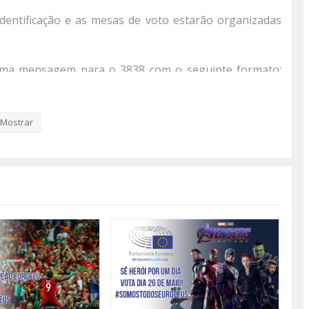
entificação e as mesas de voto estarão organizadas
 uma mensagem para o 3838 com o seguinte formato:
ento (AAAAMMDD).
https://www.recenseamento.mai.gov.pt/index.aspx
- e
Mostrar
us