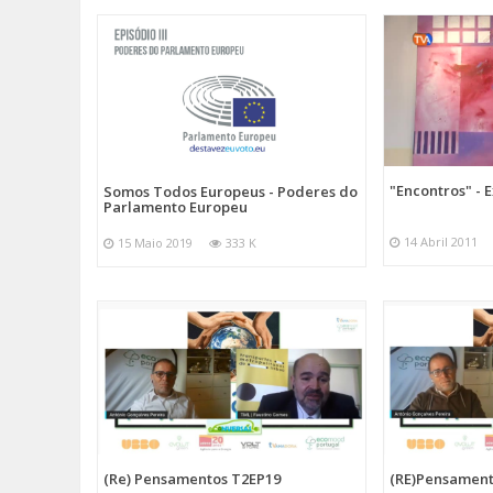
"Encontros" - 
Somos Todos Europeus - Poderes do
Parlamento Europeu
14 Abril 2011
15 Maio 2019
333 K
(Re) Pensamentos T2EP19
(RE)Pensament