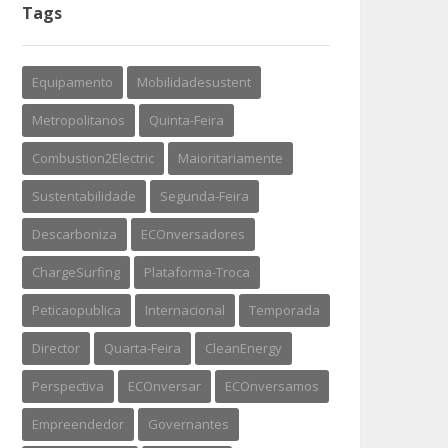
Tags
Equipamento
Mobilidadesustent
Metropolitanos
Quinta-Feira
Combustion2Electric
Maioritariamente
Sustentabilidade
Segunda-Feira
Descarboniza
ECOnversadores
ChargeSurfing
Plataforma-Troca
Peticaopublica
Internacional
Temporada
Director
Quarta-Feira
CleanEnergy
Perspectiva
ECOnversar
ECOnversamos
Empreendedor
Governantes