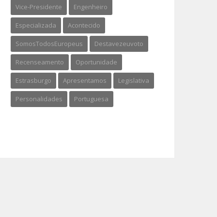
Vice-Presidente
Engenheiro
Especializada
Acontecido
SomosTodosEuropeus
Destavezeuvoto
Recenseamento
Oportunidade
Estrasburgo
Apresentamos
Legislativa
Personalidades
Portuguesa