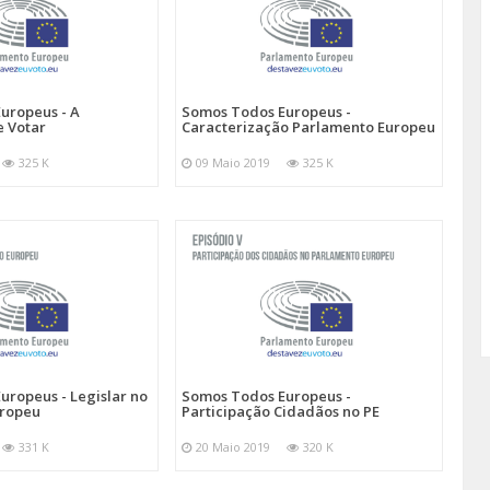
uropeus - A
Somos Todos Europeus -
e Votar
Caracterização Parlamento Europeu
325 K
09 Maio 2019
325 K
uropeus - Legislar no
Somos Todos Europeus -
uropeu
Participação Cidadãos no PE
331 K
20 Maio 2019
320 K