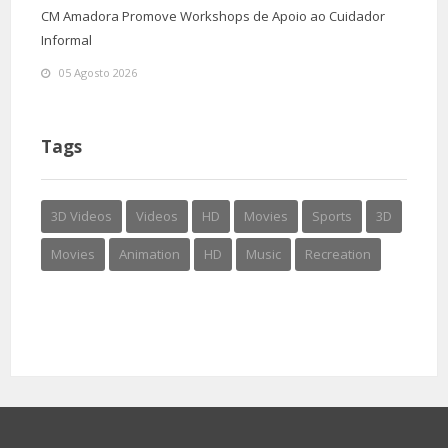
CM Amadora Promove Workshops de Apoio ao Cuidador
Informal
05 Agosto 2026
Tags
3D Videos
Videos
HD
Movies
Sports
3D
Movies
Animation
HD
Music
Recreation