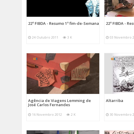
22º FIBDA - Resumo 1º fim-de-Semana
22º FIBDA - R
24 Outubro 2011
3 K
03 Novembro 
Agência de Viagens Lemming de
Altarriba
José Carlos Fernandes
16 Novembro 2012
2 K
30 Novembro 