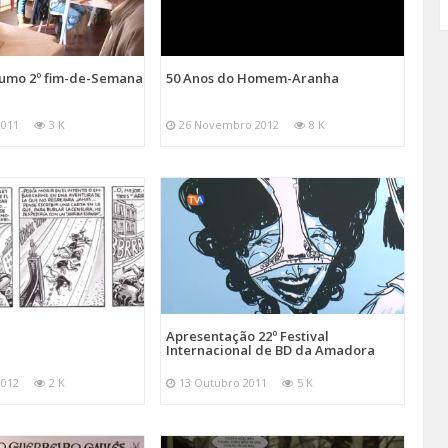
esumo 2º fim-de-Semana
50 Anos do Homem-Aranha
2011
3 K
26 Novembro 2012
8 K
Apresentação 22º Festival
Internacional de BD da Amadora
2012
2 K
13 Outubro 2011
5 K