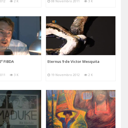
2012
2 K
08 Novembro 2011
3 K
2º FIBDA
Eternus 9 de Victor Mesquita
2011
3 K
19 Novembro 2012
2 K