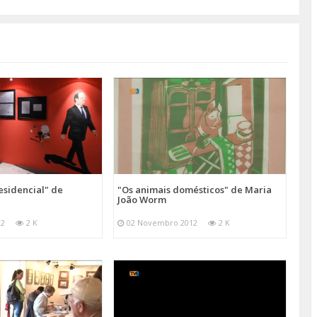
sidencial" de
"Os animais domésticos" de Maria
João Worm
12
2 K
02 Novembro 2012
2 K