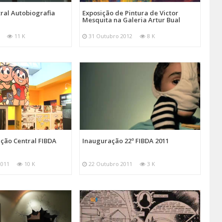
ral Autobiografia
Exposição de Pintura de Victor
Mesquita na Galeria Artur Bual
11 K
31 Outubro 2012
8 K
ição Central FIBDA
Inauguração 22º FIBDA 2011
2011
10 K
22 Outubro 2011
3 K