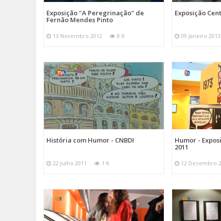
Exposição "A Peregrinação" de
Exposição Cent
Fernão Mendes Pinto
13 Novembro 2012
8 K
09 Janeiro 2013
História com Humor - CNBDI
Humor - Expos
2011
22 Julho 2011
1 K
12 Dezembro 