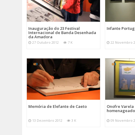
Inauguração do 23 Festival
Infante Portug
Internacional de Banda Desenhada
da Amadora
27 Outubro 2012
7 K
22 Novembro 
Memória de Elefante de Caeto
Onofre Varela
homenageados
13 Dezembro 2012
3 K
09 Novembro 