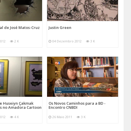
al de José Matos-Cruz
Justin Green
2012
2 K
04 Dezembro 2012
3 K
 e Huseiyn Çakmak
Os Novos Caminhos para a BD -
 no Amadora Cartoon
Encontro CNBDI
2012
4 K
26 Maio 2011
3 K