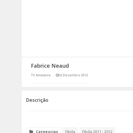
SOMOS TODOS EUROPEUS
ENCONTROS IMAGINÁRIOS
AMADORA LIGA À RESILIÊNCIA
VEMOS OUVIMOS E LEMOS
Fabrice Neaud
(RE) PENSAMENTOS
TV Amadora
06 Dezembro 2012
ECOMOVE-TE
HISTÓRIAS DE ABRIL
Descrição
Categorias
Fibda
Fibda 2011 - 2012