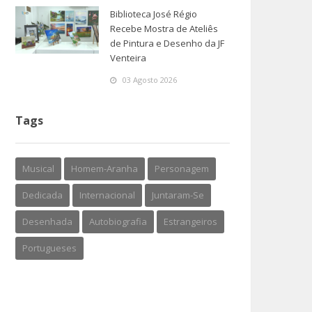
Biblioteca José Régio
Recebe Mostra de Ateliês
de Pintura e Desenho da JF
Venteira
03 Agosto 2026
Tags
Musical
Homem-Aranha
Personagem
Dedicada
Internacional
Juntaram-Se
Desenhada
Autobiografia
Estrangeiros
Portugueses