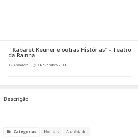
SOMOS TODOS EUROPEUS
ENCONTROS IMAGINÁRIOS
AMADORA LIGA À RESILIÊNCIA
" Kabaret Keuner e outras Histórias" - Teatro
VEMOS OUVIMOS E LEMOS
da Rainha
TV Amadora
21 Novembro 2011
(RE) PENSAMENTOS
ECOMOVE-TE
HISTÓRIAS DE ABRIL
Descrição
Categorias
Noticias
Atualidade