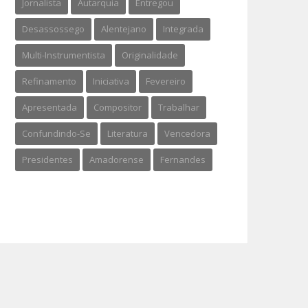
Jornalista
Autarquia
Entregou
Desassossego
Alentejano
Integrada
Multi-Instrumentista
Originalidade
Refinamento
Iniciativa
Fevereiro
Apresentada
Compositor
Trabalhar
Confundindo-Se
Literatura
Vencedora
Presidentes
Amadorense
Fernandes