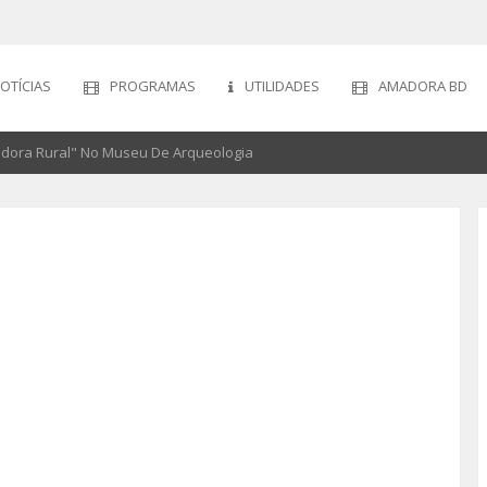
OTÍCIAS
PROGRAMAS
UTILIDADES
AMADORA BD
dora Rural" No Museu De Arqueologia