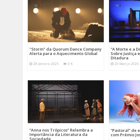
"Storm" da Quorum Dance Company
“A Morte e a D
Alerta para o Aquecimento Global
Sobre Justiça 
Ditadura
28 Janeiro 2025
0 K
20 Março 2026
“Anna nos Trópicos” Relembra a
“Pastoral” de 
Importância da Literatura da
com Prémio Jo
Sociedade