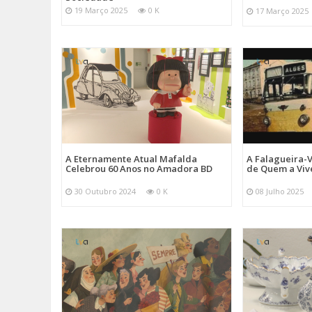
19 Março 2025
0 K
17 Março 2025
A Eternamente Atual Mafalda
A Falagueira-
Celebrou 60 Anos no Amadora BD
de Quem a Viv
30 Outubro 2024
0 K
08 Julho 2025