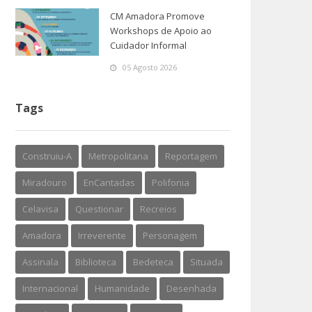
CM Amadora Promove
Workshops de Apoio ao
Cuidador Informal
05 Agosto 2026
Tags
Construiu-A
Metropolitana
Reportagem
Miradouro
EnCantadas
Polifonia
Celavisa
Questionar
Recreios
Amadora
Irreverente
Personagem
Assinala
Biblioteca
Bedeteca
Situada
Internacional
Humanidade
Desenhada