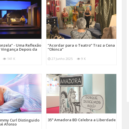
onzela” - Uma Reflexão
“Acordar para o Teatro” Traz a Cena
e Vingança Depois da
“Okinca”
141 K
27 Junho 2025
9 K
35º Amadora BD Celebra a Liberdade
emmy Curl Distinguido
sé Afonso