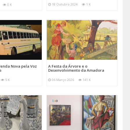
18 Outubro 2024
1 K
0 K
Venda Nova pela Voz
A Festa da Árvore e o
e
Desenvolvimento da Amadora
5 K
06 Março 2026
141 K