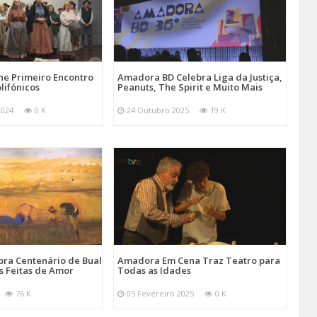
e Primeiro Encontro
Amadora BD Celebra Liga da Justiça,
lifónicos
Peanuts, The Spirit e Muito Mais
2024
0 K
24 Outubro 2025
19 K
ra Centenário de Bual
Amadora Em Cena Traz Teatro para
s Feitas de Amor
Todas as Idades
76 K
05 Fevereiro 2025
0 K