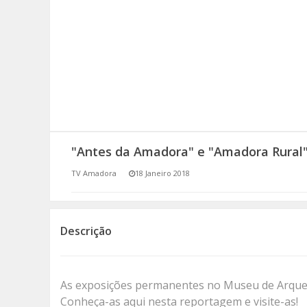
SOMOS TODOS EUROPEUS
ENCONTROS IMAGINÁRIOS
AMADORA LIGA À RESILIÊNCIA
VEMOS OUVIMOS E LEMOS
"Antes da Amadora" e "Amadora Rural
(RE) PENSAMENTOS
TV Amadora
18 Janeiro 2018
ECOMOVE-TE
HISTÓRIAS DE ABRIL
Descrição
As exposições permanentes no Museu de Arque
Conheça-as aqui nesta reportagem e visite-as!