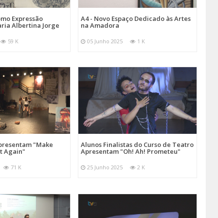
omo Expressão
A4 - Novo Espaço Dedicado às Artes
aria Albertina Jorge
na Amadora
59 K
05 Junho 2025
1 K
Apresentam "Make
Alunos Finalistas do Curso de Teatro
at Again"
Apresentam "Oh! Ah! Prometeu"
71 K
25 Junho 2025
2 K