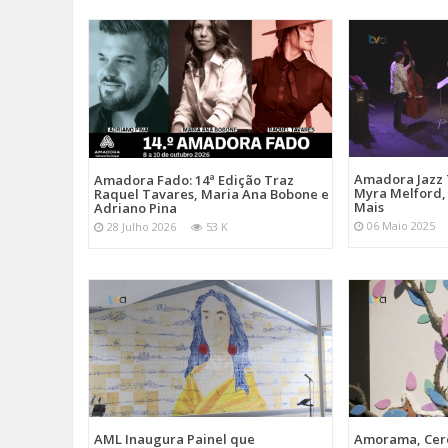
Amadora Jazz 
Amadora Fado: 14ª Edição Traz
Myra Melford, 
Raquel Tavares, Maria Ana Bobone e
Mais
Adriano Pina
06 Maio 2025
28 Julho 2026
53 K
AML Inaugura Painel que
Amorama, Cerc