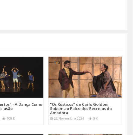
ertos" - A Dança Como
"Os Rústicos" de Carlo Goldoni
nclusão
Sobem ao Palco dos Recreios da
Amadora
109 K
22 Novembro 2024
0 K