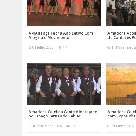
AMAdança Fecha Ano Letivo Com
Amadora Acolh
Alegria e Movimento
de Cantares Po
01 Julho 2025
4 K
11 Dezembro 
Amadora Celebra Cante Alentejano
Amadora Celeb
no Espaço Fernando Relvas
com Exposiçõe
10 Setembro 2024
0 K
29 Junho 2026