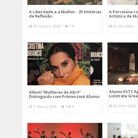
A Liberdade e a Mulher - 25 Histórias
A Porcelana c
de Reflexão
Artística de M
28 Outubro 2024
1 K
20 Abril 2026
Alunos ESTC 
Álbum “Mulheres de Abril”
Lisístrata Gre
Distinguido com Prémio José Afonso
30 Junho 2026
11 Março 2026
158 K