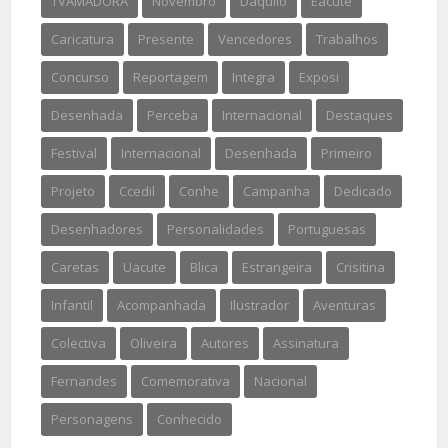
TVAMADORA
Novembro
Daquilo
Eacute
Caricatura
Presente
Vencedores
Trabalhos
Concurso
Reportagem
Integra
Exposi
Desenhada
Perceba
Internacional
Destaques
Festival
Internacional
Desenhada
Primeiro
Projeto
Ccedil
Conhe
Campanha
Dedicado
Desenhadores
Personalidades
Portuguesas
Caretas
Uacute
Blica
Estrangeira
Crisitina
Infantil
Acompanhada
Ilustrador
Aventuras
Colectiva
Oliveira
Autores
Assinatura
Fernandes
Comemorativa
Nacional
Personagens
Conhecido