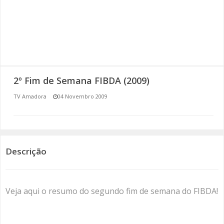
SOMOS TODOS EUROPEUS
ENCONTROS IMAGINÁRIOS
AMADORA LIGA À RESILIÊNCIA
2º Fim de Semana FIBDA (2009)
VEMOS OUVIMOS E LEMOS
TV Amadora
04 Novembro 2009
(RE) PENSAMENTOS
ECOMOVE-TE
Descrição
HISTÓRIAS DE ABRIL
Veja aqui o resumo do segundo fim de semana do FIBDA!