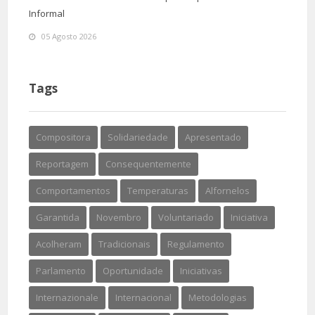
Informal
05 Agosto 2026
Tags
Compositora
Solidariedade
Apresentado
Reportagem
Consequentemente
Comportamentos
Temperaturas
Alfornelos
Garantida
Novembro
Voluntariado
Iniciativa
Acolheram
Tradicionais
Regulamento
Parlamento
Oportunidade
Iniciativas
Internazionale
Internacional
Metodologias