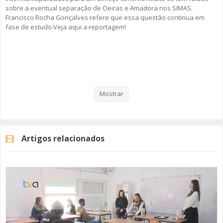
sobre a eventual separação de Oeiras e Amadora nos SIMAS.
Francisco Rocha Gonçalves refere que essa questão continua em
SOMOS TODOS EUROPEUS
fase de estudo.Veja aqui a reportagem!
ENCONTROS IMAGINÁRIOS
AMADORA LIGA À RESILIÊNCIA
Categorias
Noticias
Atualidade
VEMOS OUVIMOS E LEMOS
Mostrar
(RE) PENSAMENTOS
ECOMOVE-TE
Artigos relacionados
HISTÓRIAS DE ABRIL