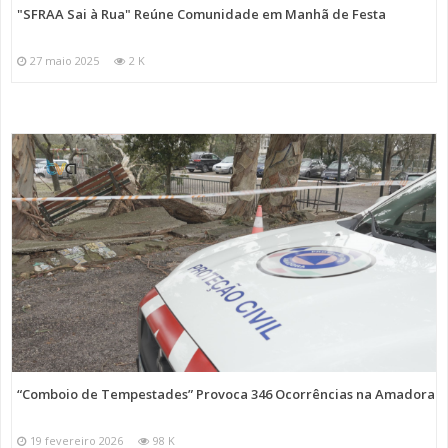
"SFRAA Sai à Rua" Reúne Comunidade em Manhã de Festa
27 maio 2025
2 K
“Comboio de Tempestades” Provoca 346 Ocorrências na Amadora
19 fevereiro 2026
98 K