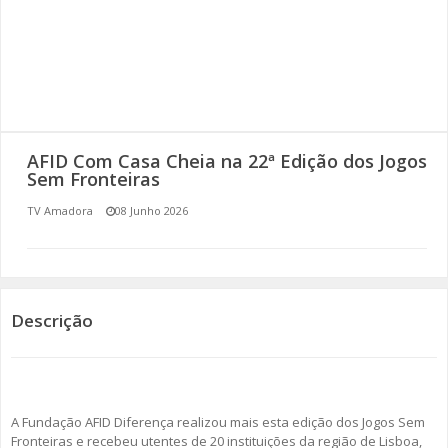
SOMOS TODOS EUROPEUS
ENCONTROS IMAGINÁRIOS
AMADORA LIGA À RESILIÊNCIA
AFID Com Casa Cheia na 22ª Edição dos Jogos
VEMOS OUVIMOS E LEMOS
Sem Fronteiras
TV Amadora
08 Junho 2026
(RE) PENSAMENTOS
ECOMOVE-TE
HISTÓRIAS DE ABRIL
Descrição
A Fundação AFID Diferença realizou mais esta edição dos Jogos Sem
Fronteiras e recebeu utentes de 20 instituições da região de Lisboa,