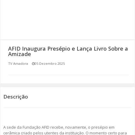
SOMOS TODOS EUROPEUS
ENCONTROS IMAGINÁRIOS
AMADORA LIGA À RESILIÊNCIA
AFID Inaugura Presépio e Lança Livro Sobre a
VEMOS OUVIMOS E LEMOS
Amizade
TV Amadora
05 Dezembro 2025
(RE) PENSAMENTOS
ECOMOVE-TE
HISTÓRIAS DE ABRIL
Descrição
A sede da Fundação AFID recebe, novamente, o presépio em
cerâmica criado pelos utentes da instituição. O momento certo para