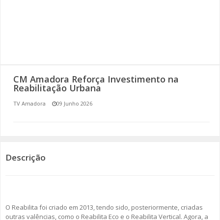
SOMOS TODOS EUROPEUS
ENCONTROS IMAGINÁRIOS
AMADORA LIGA À RESILIÊNCIA
CM Amadora Reforça Investimento na
VEMOS OUVIMOS E LEMOS
Reabilitação Urbana
TV Amadora
09 Junho 2026
(RE) PENSAMENTOS
ECOMOVE-TE
HISTÓRIAS DE ABRIL
Descrição
O Reabilita foi criado em 2013, tendo sido, posteriormente, criadas
outras valências, como o Reabilita Eco e o Reabilita Vertical. Agora, a