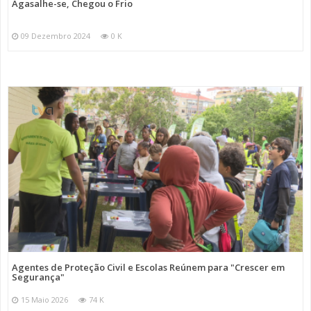
Agasalhe-se, Chegou o Frio
09 Dezembro 2024
0 K
Agentes de Proteção Civil e Escolas Reúnem para "Crescer em
Segurança"
15 Maio 2026
74 K