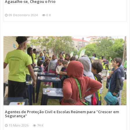
Agasalhe-se, Chegou o Frio
09 Dezembro 2024
0 K
Agentes de Proteção Civil e Escolas Reúnem para "Crescer em
Segurança"
15 Maio 2026
74 K