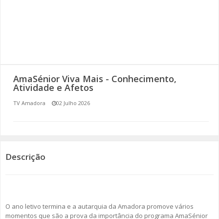
SOMOS TODOS EUROPEUS
ENCONTROS IMAGINÁRIOS
AMADORA LIGA À RESILIÊNCIA
AmaSénior Viva Mais - Conhecimento,
VEMOS OUVIMOS E LEMOS
Atividade e Afetos
TV Amadora
02 Julho 2026
(RE) PENSAMENTOS
ECOMOVE-TE
HISTÓRIAS DE ABRIL
Descrição
O ano letivo termina e a autarquia da Amadora promove vários
momentos que são a prova da importância do programa AmaSénior